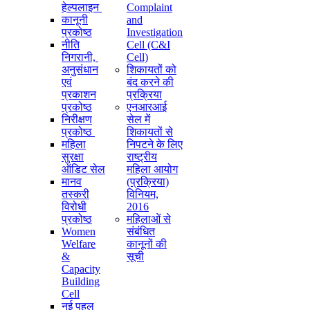
हेल्पलाइन
Complaint
कानूनी
and
प्रकोष्ठ
Investigation
नीति
Cell (C&I
निगरानी, ​​
Cell)
अनुसंधान
शिकायतों को
एवं
बंद करने की
प्रकाशन
प्रक्रिया
प्रकोष्ठ
एनआरआई
निरीक्षण
सेल में
प्रकोष्ठ
शिकायतों से
महिला
निपटने के लिए
सुरक्षा
राष्ट्रीय
ऑडिट सेल
महिला आयोग
मानव
(प्रक्रिया)
तस्करी
विनियम,
विरोधी
2016
प्रकोष्ठ
महिलाओं से
Women
संबंधित
Welfare
कानूनों की
&
सूची
Capacity
Building
Cell
नई पहल