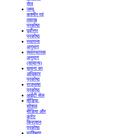
सेल
जम्मू
कश्मीर एवं
लद्दाख
प्रकोष्ठ
पूर्वोत्तर
प्रकोष्ठ
स्थापना
अनुभाग
व्यवस्थापक
अनुभाग
(सामान्य)
सूचना का
अधिकार
प्रकोष्ठ
राजभाषा
प्रकोष्ठ
आईटी सेल
मीडिया,
सोशल
मीडिया और
कंटेंट
क्रिएशन
प्रकोष्ठ
प्रशिक्षण