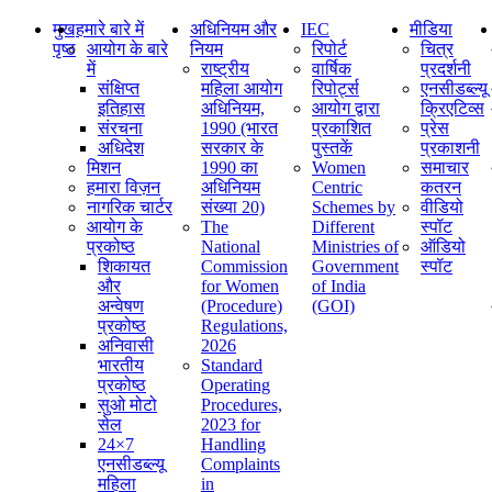
मुख
हमारे बारे में
अधिनियम और
IEC
मीडिया
पृष्ठ
आयोग के बारे
नियम
रिपोर्ट
चित्र
में
राष्ट्रीय
वार्षिक
प्रदर्शनी
संक्षिप्‍त
महिला आयोग
रिपोर्ट्स
एनसीडब्ल्यू
इतिहास
अधिनियम,
आयोग द्वारा
क्रिएटिव्स
संरचना
1990 (भारत
प्रकाशित
प्रेस
अधिदेश
सरकार के
पुस्तकें
प्रकाशनी
मिशन
1990 का
Women
समाचार
हमारा विज़न
अधिनियम
Centric
कतरन
नागरिक चार्टर
संख्या 20)
Schemes by
वीडियो
आयोग के
The
Different
स्पॉट
प्रकोष्ठ
National
Ministries of
ऑडियो
शिकायत
Commission
Government
स्पॉट
और
for Women
of India
अन्वेषण
(Procedure)
(GOI)
प्रकोष्ठ
Regulations,
अनिवासी
2026
भारतीय
Standard
प्रकोष्ठ
Operating
सुओ मोटो
Procedures,
सेल
2023 for
24×7
Handling
एनसीडब्ल्यू
Complaints
महिला
in