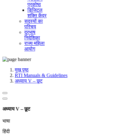
प्रकोष्ठ
डिजिटल
शक्ति केंद्र
सदस्यों का
परिचय
दूरभाष
निदेशिका
राज्य महिला
आयोग
मुख पृष्ठ
RTI Manuals & Guidelines
अध्याय V – छूट
अध्याय V – छूट
भाषा
हिंदी