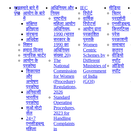
मुख
हमारे बारे में
अधिनियम और
IEC
मीडिया
पृष्ठ
आयोग के बारे
नियम
रिपोर्ट
चित्र
में
राष्ट्रीय
वार्षिक
प्रदर्शनी
संक्षिप्‍त
महिला आयोग
रिपोर्ट्स
एनसीडब्ल्यू
इतिहास
अधिनियम,
आयोग द्वारा
क्रिएटिव्स
संरचना
1990 (भारत
प्रकाशित
प्रेस
अधिदेश
सरकार के
पुस्तकें
प्रकाशनी
मिशन
1990 का
Women
समाचार
हमारा विज़न
अधिनियम
Centric
कतरन
नागरिक चार्टर
संख्या 20)
Schemes by
वीडियो
आयोग के
The
Different
स्पॉट
प्रकोष्ठ
National
Ministries of
ऑडियो
शिकायत
Commission
Government
स्पॉट
और
for Women
of India
अन्वेषण
(Procedure)
(GOI)
प्रकोष्ठ
Regulations,
अनिवासी
2026
भारतीय
Standard
प्रकोष्ठ
Operating
सुओ मोटो
Procedures,
सेल
2023 for
24×7
Handling
एनसीडब्ल्यू
Complaints
महिला
in