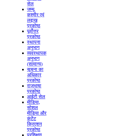
सेल
जम्मू
कश्मीर एवं
लद्दाख
प्रकोष्ठ
पूर्वोत्तर
प्रकोष्ठ
स्थापना
अनुभाग
व्यवस्थापक
अनुभाग
(सामान्य)
सूचना का
अधिकार
प्रकोष्ठ
राजभाषा
प्रकोष्ठ
आईटी सेल
मीडिया,
सोशल
मीडिया और
कंटेंट
क्रिएशन
प्रकोष्ठ
प्रशिक्षण