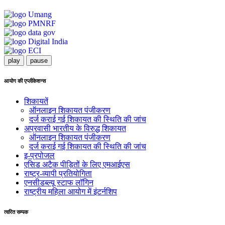
play
pause
आयोग की एप्लीकेशन्स
शिकायतें
ऑनलाइन शिकायत पंजीकरण
दर्ज कराई गई शिकायत की स्थिति की जांच
अप्रवासी भारतीय के विरुद्ध शिकायत
ऑनलाइन शिकायत पंजीकरण
दर्ज कराई गई शिकायत की स्थिति की जांच
इ-प्रपोजल
एसिड अटैक पीड़ितों के लिए एमआईएस
राष्ट्र-व्यापी प्रतियोगिता
एनसीडब्ल्यू स्टाफ लॉगिन
राष्ट्रीय महिला आयोग में इंटर्नशिप
त्वरित सम्पक