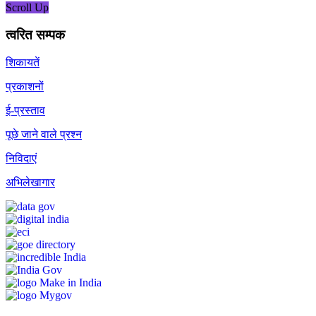
Scroll Up
त्वरित सम्पक
शिकायतें
प्रकाशनों
ई-प्रस्ताव
पूछे जाने वाले प्रश्न
निविदाएं
अभिलेखागार