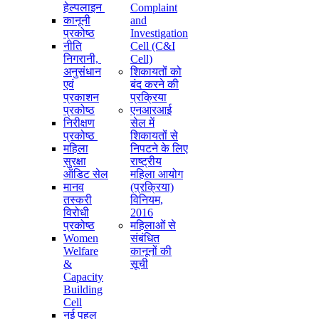
हेल्पलाइन
Complaint
कानूनी
and
प्रकोष्ठ
Investigation
नीति
Cell (C&I
निगरानी, ​​
Cell)
अनुसंधान
शिकायतों को
एवं
बंद करने की
प्रकाशन
प्रक्रिया
प्रकोष्ठ
एनआरआई
निरीक्षण
सेल में
प्रकोष्ठ
शिकायतों से
महिला
निपटने के लिए
सुरक्षा
राष्ट्रीय
ऑडिट सेल
महिला आयोग
मानव
(प्रक्रिया)
तस्करी
विनियम,
विरोधी
2016
प्रकोष्ठ
महिलाओं से
Women
संबंधित
Welfare
कानूनों की
&
सूची
Capacity
Building
Cell
नई पहल