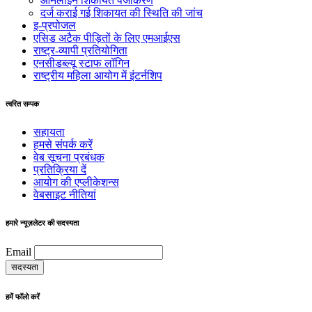
ऑनलाइन शिकायत पंजीकरण
दर्ज कराई गई शिकायत की स्थिति की जांच
इ-प्रपोजल
एसिड अटैक पीड़ितों के लिए एमआईएस
राष्ट्र-व्यापी प्रतियोगिता
एनसीडब्ल्यू स्टाफ लॉगिन
राष्ट्रीय महिला आयोग में इंटर्नशिप
त्वरित सम्पक
सहायता
हमसे संपर्क करें
वेब सूचना प्रबंधक
प्रतिक्रिया दें
आयोग की एप्लीकेशन्स
वेबसाइट नीतियां
हमारे न्यूज़लेटर की सदस्यता
Email
हमें फॉलो करें