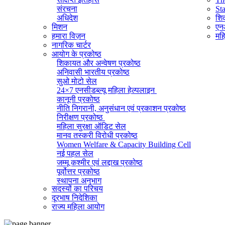
संरचना
St
अधिदेश
शिक
मिशन
एनआ
हमारा विज़न
महि
नागरिक चार्टर
आयोग के प्रकोष्ठ
शिकायत और अन्वेषण प्रकोष्ठ
अनिवासी भारतीय प्रकोष्ठ
सुओ मोटो सेल
24×7 एनसीडब्ल्यू महिला हेल्पलाइन
कानूनी प्रकोष्ठ
नीति निगरानी, ​​अनुसंधान एवं प्रकाशन प्रकोष्ठ
निरीक्षण प्रकोष्ठ
महिला सुरक्षा ऑडिट सेल
मानव तस्करी विरोधी प्रकोष्ठ
Women Welfare & Capacity Building Cell
नई पहल सेल
जम्मू कश्मीर एवं लद्दाख प्रकोष्ठ
पूर्वोत्तर प्रकोष्ठ
स्थापना अनुभाग
सदस्यों का परिचय
व्यवस्थापक अनुभाग (सामान्य)
दूरभाष निदेशिका
सूचना का अधिकार प्रकोष्ठ
राज्य महिला आयोग
राजभाषा प्रकोष्ठ
आईटी सेल