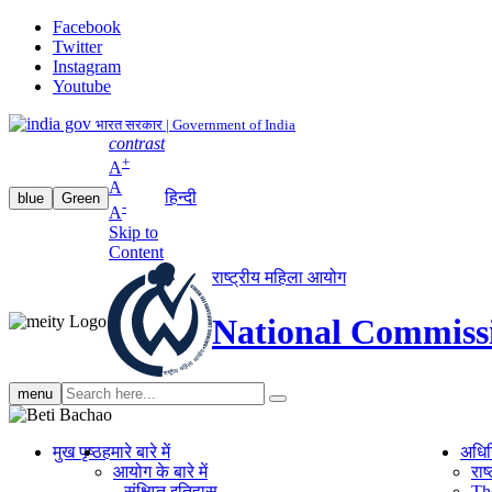
Facebook
Twitter
Instagram
Youtube
भारत सरकार | Government of India
contrast
+
A
A
हिन्दी
blue
Green
-
A
Skip to
Content
राष्ट्रीय महिला आयोग
National Commiss
Search
menu
search
मुख पृष्ठ
हमारे बारे में
अधि
आयोग के बारे में
रा
संक्षिप्‍त इतिहास
Th