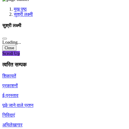
मीडिया, सोशल मीडिया और कंटेंट क्रिएशन प्रकोष्ठ
प्रशिक्षण प्रकोष्ठ
मुख पृष्ठ
डिजिटल शक्ति केंद्र
सुश्री लक्ष्मी
सुश्री लक्ष्मी
Loading...
Close
Scroll Up
त्वरित सम्पक
शिकायतें
प्रकाशनों
ई-प्रस्ताव
पूछे जाने वाले प्रश्न
निविदाएं
अभिलेखागार