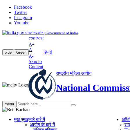
Facebook
Twitter
Instagram
Youtube
भारत सरकार | Government of India
contrast
+
A
A
हिन्दी
blue
Green
-
A
Skip to
Content
राष्ट्रीय महिला आयोग
National Commiss
Search
menu
search
मुख पृष्ठ
हमारे बारे में
अधि
आयोग के बारे में
रा
संक्षिप्‍त इतिहास
Th