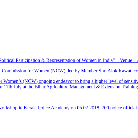
 : Political Participation & Representation of Women in India” – Venu
al Commission for Women (NCW), led by Member Shri Alok Rawat, cond
for Women’s (NCW) ongoing endeavor to bring a higher level of sensit
on 17th July at the Bihar Agriculture Management & Extension Training
orkshop in Kerala Police Academy on 05.07.2018, 700 police officials 