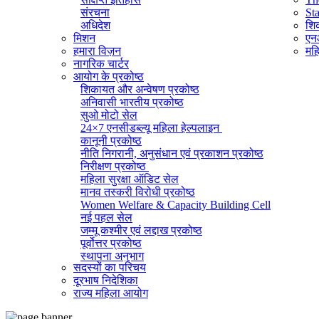
संरचना
St
अधिदेश
शिक
मिशन
एनआ
हमारा विज़न
महि
नागरिक चार्टर
आयोग के प्रकोष्ठ
शिकायत और अन्वेषण प्रकोष्ठ
अनिवासी भारतीय प्रकोष्ठ
सुओ मोटो सेल
24×7 एनसीडब्ल्यू महिला हेल्पलाइन
कानूनी प्रकोष्ठ
नीति निगरानी, ​​अनुसंधान एवं प्रकाशन प्रकोष्ठ
निरीक्षण प्रकोष्ठ
महिला सुरक्षा ऑडिट सेल
मानव तस्करी विरोधी प्रकोष्ठ
Women Welfare & Capacity Building Cell
नई पहल सेल
जम्मू कश्मीर एवं लद्दाख प्रकोष्ठ
पूर्वोत्तर प्रकोष्ठ
स्थापना अनुभाग
सदस्यों का परिचय
व्यवस्थापक अनुभाग (सामान्य)
दूरभाष निदेशिका
सूचना का अधिकार प्रकोष्ठ
राज्य महिला आयोग
राजभाषा प्रकोष्ठ
आईटी सेल