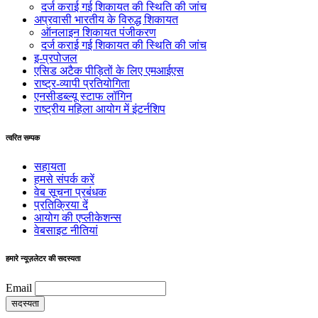
दर्ज कराई गई शिकायत की स्थिति की जांच
अप्रवासी भारतीय के विरुद्ध शिकायत
ऑनलाइन शिकायत पंजीकरण
दर्ज कराई गई शिकायत की स्थिति की जांच
इ-प्रपोजल
एसिड अटैक पीड़ितों के लिए एमआईएस
राष्ट्र-व्यापी प्रतियोगिता
एनसीडब्ल्यू स्टाफ लॉगिन
राष्ट्रीय महिला आयोग में इंटर्नशिप
त्वरित सम्पक
सहायता
हमसे संपर्क करें
वेब सूचना प्रबंधक
प्रतिक्रिया दें
आयोग की एप्लीकेशन्स
वेबसाइट नीतियां
हमारे न्यूज़लेटर की सदस्यता
Email