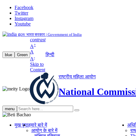
Facebook
Twitter
Instagram
Youtube
भारत सरकार | Government of India
contrast
+
A
A
हिन्दी
blue
Green
-
A
Skip to
Content
राष्ट्रीय महिला आयोग
National Commiss
Search
menu
search
मुख पृष्ठ
हमारे बारे में
अधि
आयोग के बारे में
रा
संक्षिप्‍त इतिहास
Th