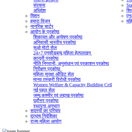
संरचना
St
अधिदेश
शिक
मिशन
एनआ
हमारा विज़न
महि
नागरिक चार्टर
आयोग के प्रकोष्ठ
शिकायत और अन्वेषण प्रकोष्ठ
अनिवासी भारतीय प्रकोष्ठ
सुओ मोटो सेल
24×7 एनसीडब्ल्यू महिला हेल्पलाइन
कानूनी प्रकोष्ठ
नीति निगरानी, ​​अनुसंधान एवं प्रकाशन प्रकोष्ठ
निरीक्षण प्रकोष्ठ
महिला सुरक्षा ऑडिट सेल
मानव तस्करी विरोधी प्रकोष्ठ
Women Welfare & Capacity Building Cell
नई पहल सेल
जम्मू कश्मीर एवं लद्दाख प्रकोष्ठ
पूर्वोत्तर प्रकोष्ठ
स्थापना अनुभाग
सदस्यों का परिचय
व्यवस्थापक अनुभाग (सामान्य)
दूरभाष निदेशिका
सूचना का अधिकार प्रकोष्ठ
राज्य महिला आयोग
राजभाषा प्रकोष्ठ
आईटी सेल