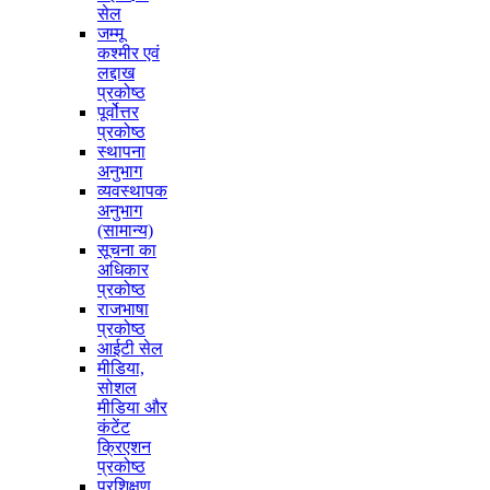
सेल
जम्मू
कश्मीर एवं
लद्दाख
प्रकोष्ठ
पूर्वोत्तर
प्रकोष्ठ
स्थापना
अनुभाग
व्यवस्थापक
अनुभाग
(सामान्य)
सूचना का
अधिकार
प्रकोष्ठ
राजभाषा
प्रकोष्ठ
आईटी सेल
मीडिया,
सोशल
मीडिया और
कंटेंट
क्रिएशन
प्रकोष्ठ
प्रशिक्षण