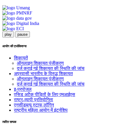
play
pause
आयोग की एप्लीकेशन्स
शिकायतें
ऑनलाइन शिकायत पंजीकरण
दर्ज कराई गई शिकायत की स्थिति की जांच
अप्रवासी भारतीय के विरुद्ध शिकायत
ऑनलाइन शिकायत पंजीकरण
दर्ज कराई गई शिकायत की स्थिति की जांच
इ-प्रपोजल
एसिड अटैक पीड़ितों के लिए एमआईएस
राष्ट्र-व्यापी प्रतियोगिता
एनसीडब्ल्यू स्टाफ लॉगिन
राष्ट्रीय महिला आयोग में इंटर्नशिप
त्वरित सम्पक