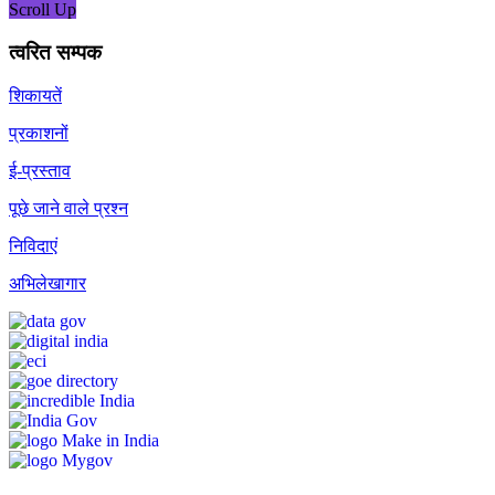
Scroll Up
त्वरित सम्पक
शिकायतें
प्रकाशनों
ई-प्रस्ताव
पूछे जाने वाले प्रश्न
निविदाएं
अभिलेखागार