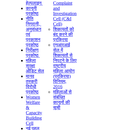
हेल्पलाइन
Complaint
कानूनी
and
प्रकोष्ठ
Investigation
नीति
Cell (C&I
निगरानी, ​​
Cell)
अनुसंधान
शिकायतों को
एवं
बंद करने की
प्रकाशन
प्रक्रिया
प्रकोष्ठ
एनआरआई
निरीक्षण
सेल में
प्रकोष्ठ
शिकायतों से
महिला
निपटने के लिए
सुरक्षा
राष्ट्रीय
ऑडिट सेल
महिला आयोग
मानव
(प्रक्रिया)
तस्करी
विनियम,
विरोधी
2016
प्रकोष्ठ
महिलाओं से
Women
संबंधित
Welfare
कानूनों की
&
सूची
Capacity
Building
Cell
नई पहल