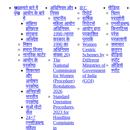
मुख
हमारे बारे में
अधिनियम और
IEC
मीडिया
पृष्ठ
आयोग के बारे
नियम
रिपोर्ट
चित्र
में
राष्ट्रीय
वार्षिक
प्रदर्शनी
संक्षिप्‍त
महिला आयोग
रिपोर्ट्स
एनसीडब्ल्यू
इतिहास
अधिनियम,
आयोग द्वारा
क्रिएटिव्स
संरचना
1990 (भारत
प्रकाशित
प्रेस
अधिदेश
सरकार के
पुस्तकें
प्रकाशनी
मिशन
1990 का
Women
समाचार
हमारा विज़न
अधिनियम
Centric
कतरन
नागरिक चार्टर
संख्या 20)
Schemes by
वीडियो
आयोग के
The
Different
स्पॉट
प्रकोष्ठ
National
Ministries of
ऑडियो
शिकायत
Commission
Government
स्पॉट
और
for Women
of India
अन्वेषण
(Procedure)
(GOI)
प्रकोष्ठ
Regulations,
अनिवासी
2026
भारतीय
Standard
प्रकोष्ठ
Operating
सुओ मोटो
Procedures,
सेल
2023 for
24×7
Handling
एनसीडब्ल्यू
Complaints
महिला
in