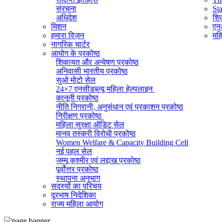
संरचना
St
अधिदेश
शिक
मिशन
एनआ
हमारा विज़न
महि
नागरिक चार्टर
आयोग के प्रकोष्ठ
शिकायत और अन्वेषण प्रकोष्ठ
अनिवासी भारतीय प्रकोष्ठ
सुओ मोटो सेल
24×7 एनसीडब्ल्यू महिला हेल्पलाइन
कानूनी प्रकोष्ठ
नीति निगरानी, ​​अनुसंधान एवं प्रकाशन प्रकोष्ठ
निरीक्षण प्रकोष्ठ
महिला सुरक्षा ऑडिट सेल
मानव तस्करी विरोधी प्रकोष्ठ
Women Welfare & Capacity Building Cell
नई पहल सेल
जम्मू कश्मीर एवं लद्दाख प्रकोष्ठ
पूर्वोत्तर प्रकोष्ठ
स्थापना अनुभाग
सदस्यों का परिचय
व्यवस्थापक अनुभाग (सामान्य)
दूरभाष निदेशिका
सूचना का अधिकार प्रकोष्ठ
राज्य महिला आयोग
राजभाषा प्रकोष्ठ
आईटी सेल