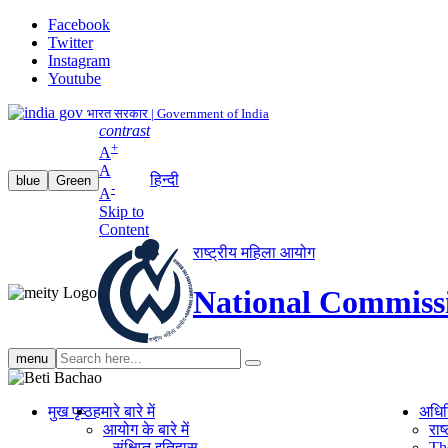
Facebook
Twitter
Instagram
Youtube
भारत सरकार | Government of India
contrast
+
A
A
हिन्दी
blue
Green
-
A
Skip to
Content
राष्ट्रीय महिला आयोग
National Commiss
Search
menu
search
मुख पृष्ठ
हमारे बारे में
अधि
आयोग के बारे में
रा
संक्षिप्‍त इतिहास
Th