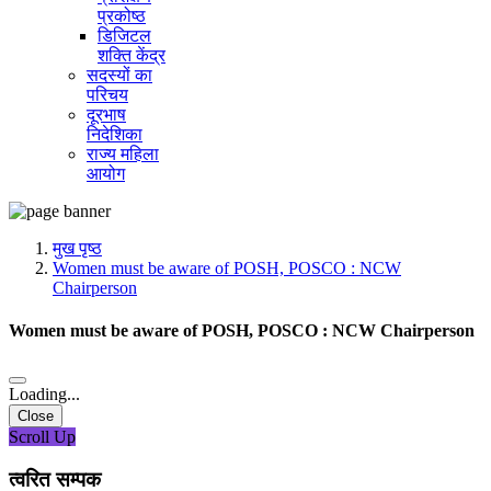
प्रकोष्ठ
डिजिटल
शक्ति केंद्र
सदस्यों का
परिचय
दूरभाष
निदेशिका
राज्य महिला
आयोग
मुख पृष्ठ
Women must be aware of POSH, POSCO : NCW
Chairperson
Women must be aware of POSH, POSCO : NCW Chairperson
Loading...
Close
Scroll Up
त्वरित सम्पक