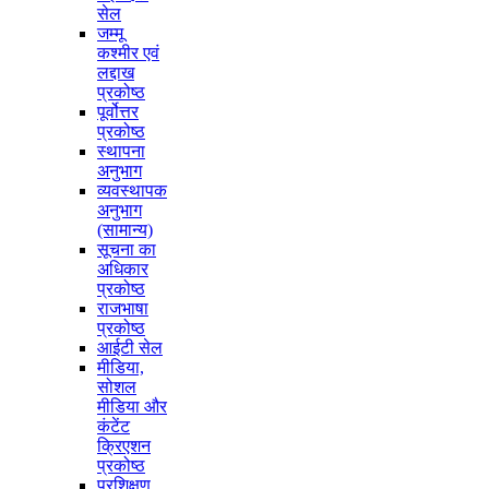
सेल
जम्मू
कश्मीर एवं
लद्दाख
प्रकोष्ठ
पूर्वोत्तर
प्रकोष्ठ
स्थापना
अनुभाग
व्यवस्थापक
अनुभाग
(सामान्य)
सूचना का
अधिकार
प्रकोष्ठ
राजभाषा
प्रकोष्ठ
आईटी सेल
मीडिया,
सोशल
मीडिया और
कंटेंट
क्रिएशन
प्रकोष्ठ
प्रशिक्षण