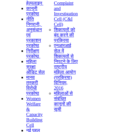
हेल्पलाइन
Complaint
कानूनी
and
प्रकोष्ठ
Investigation
नीति
Cell (C&I
निगरानी, ​​
Cell)
अनुसंधान
शिकायतों को
एवं
बंद करने की
प्रकाशन
प्रक्रिया
प्रकोष्ठ
एनआरआई
निरीक्षण
सेल में
प्रकोष्ठ
शिकायतों से
महिला
निपटने के लिए
सुरक्षा
राष्ट्रीय
ऑडिट सेल
महिला आयोग
मानव
(प्रक्रिया)
तस्करी
विनियम,
विरोधी
2016
प्रकोष्ठ
महिलाओं से
Women
संबंधित
Welfare
कानूनों की
&
सूची
Capacity
Building
Cell
नई पहल