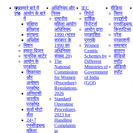
मुख
हमारे बारे में
अधिनियम और
IEC
मीडिया
पृष्ठ
आयोग के बारे
नियम
रिपोर्ट
चित्र
में
राष्ट्रीय
वार्षिक
प्रदर्शनी
संक्षिप्‍त
महिला आयोग
रिपोर्ट्स
एनसीडब्ल्यू
इतिहास
अधिनियम,
आयोग द्वारा
क्रिएटिव्स
संरचना
1990 (भारत
प्रकाशित
प्रेस
अधिदेश
सरकार के
पुस्तकें
प्रकाशनी
मिशन
1990 का
Women
समाचार
हमारा विज़न
अधिनियम
Centric
कतरन
नागरिक चार्टर
संख्या 20)
Schemes by
वीडियो
आयोग के
The
Different
स्पॉट
प्रकोष्ठ
National
Ministries of
ऑडियो
शिकायत
Commission
Government
स्पॉट
और
for Women
of India
अन्वेषण
(Procedure)
(GOI)
प्रकोष्ठ
Regulations,
अनिवासी
2026
भारतीय
Standard
प्रकोष्ठ
Operating
सुओ मोटो
Procedures,
सेल
2023 for
24×7
Handling
एनसीडब्ल्यू
Complaints
महिला
in