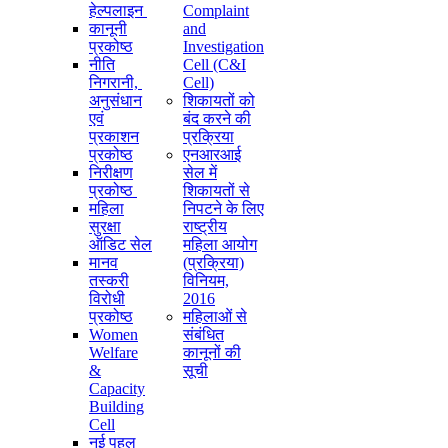
हेल्पलाइन
Complaint
कानूनी
and
प्रकोष्ठ
Investigation
नीति
Cell (C&I
निगरानी, ​​
Cell)
अनुसंधान
शिकायतों को
एवं
बंद करने की
प्रकाशन
प्रक्रिया
प्रकोष्ठ
एनआरआई
निरीक्षण
सेल में
प्रकोष्ठ
शिकायतों से
महिला
निपटने के लिए
सुरक्षा
राष्ट्रीय
ऑडिट सेल
महिला आयोग
मानव
(प्रक्रिया)
तस्करी
विनियम,
विरोधी
2016
प्रकोष्ठ
महिलाओं से
Women
संबंधित
Welfare
कानूनों की
&
सूची
Capacity
Building
Cell
नई पहल