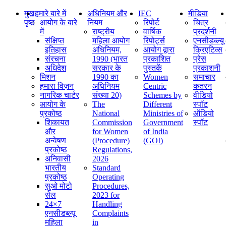
मुख
हमारे बारे में
अधिनियम और
IEC
मीडिया
पृष्ठ
आयोग के बारे
नियम
रिपोर्ट
चित्र
में
राष्ट्रीय
वार्षिक
प्रदर्शनी
संक्षिप्‍त
महिला आयोग
रिपोर्ट्स
एनसीडब्ल्यू
इतिहास
अधिनियम,
आयोग द्वारा
क्रिएटिव्स
संरचना
1990 (भारत
प्रकाशित
प्रेस
अधिदेश
सरकार के
पुस्तकें
प्रकाशनी
मिशन
1990 का
Women
समाचार
हमारा विज़न
अधिनियम
Centric
कतरन
नागरिक चार्टर
संख्या 20)
Schemes by
वीडियो
आयोग के
The
Different
स्पॉट
प्रकोष्ठ
National
Ministries of
ऑडियो
शिकायत
Commission
Government
स्पॉट
और
for Women
of India
अन्वेषण
(Procedure)
(GOI)
प्रकोष्ठ
Regulations,
अनिवासी
2026
भारतीय
Standard
प्रकोष्ठ
Operating
सुओ मोटो
Procedures,
सेल
2023 for
24×7
Handling
एनसीडब्ल्यू
Complaints
महिला
in