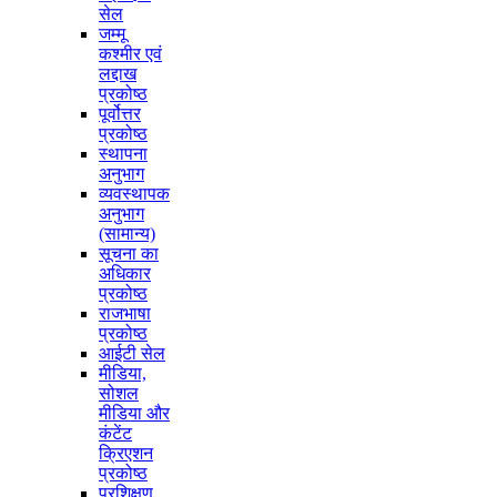
सेल
जम्मू
कश्मीर एवं
लद्दाख
प्रकोष्ठ
पूर्वोत्तर
प्रकोष्ठ
स्थापना
अनुभाग
व्यवस्थापक
अनुभाग
(सामान्य)
सूचना का
अधिकार
प्रकोष्ठ
राजभाषा
प्रकोष्ठ
आईटी सेल
मीडिया,
सोशल
मीडिया और
कंटेंट
क्रिएशन
प्रकोष्ठ
प्रशिक्षण