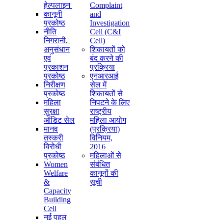
हेल्पलाइन
Complaint
कानूनी
and
प्रकोष्ठ
Investigation
नीति
Cell (C&I
निगरानी, ​​
Cell)
अनुसंधान
शिकायतों को
एवं
बंद करने की
प्रकाशन
प्रक्रिया
प्रकोष्ठ
एनआरआई
निरीक्षण
सेल में
प्रकोष्ठ
शिकायतों से
महिला
निपटने के लिए
सुरक्षा
राष्ट्रीय
ऑडिट सेल
महिला आयोग
मानव
(प्रक्रिया)
तस्करी
विनियम,
विरोधी
2016
प्रकोष्ठ
महिलाओं से
Women
संबंधित
Welfare
कानूनों की
&
सूची
Capacity
Building
Cell
नई पहल