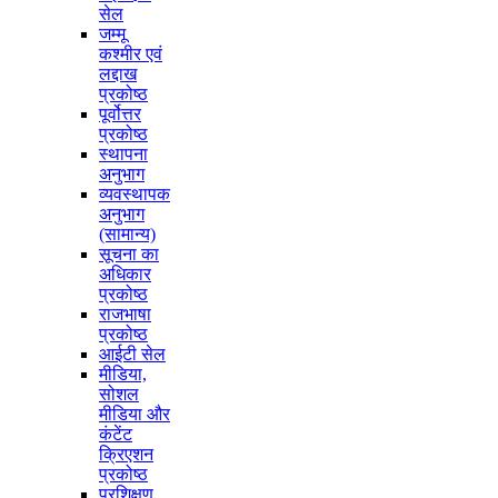
सेल
जम्मू
कश्मीर एवं
लद्दाख
प्रकोष्ठ
पूर्वोत्तर
प्रकोष्ठ
स्थापना
अनुभाग
व्यवस्थापक
अनुभाग
(सामान्य)
सूचना का
अधिकार
प्रकोष्ठ
राजभाषा
प्रकोष्ठ
आईटी सेल
मीडिया,
सोशल
मीडिया और
कंटेंट
क्रिएशन
प्रकोष्ठ
प्रशिक्षण