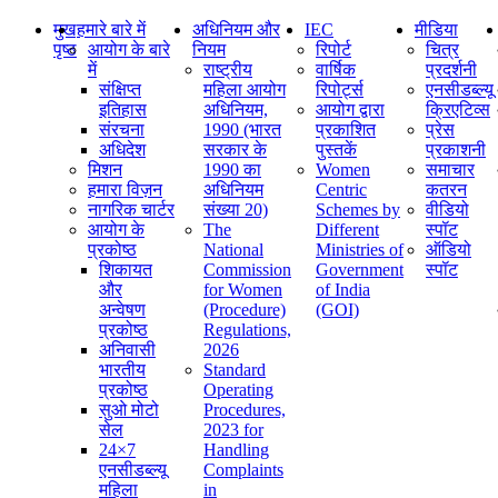
मुख
हमारे बारे में
अधिनियम और
IEC
मीडिया
पृष्ठ
आयोग के बारे
नियम
रिपोर्ट
चित्र
में
राष्ट्रीय
वार्षिक
प्रदर्शनी
संक्षिप्‍त
महिला आयोग
रिपोर्ट्स
एनसीडब्ल्यू
इतिहास
अधिनियम,
आयोग द्वारा
क्रिएटिव्स
संरचना
1990 (भारत
प्रकाशित
प्रेस
अधिदेश
सरकार के
पुस्तकें
प्रकाशनी
मिशन
1990 का
Women
समाचार
हमारा विज़न
अधिनियम
Centric
कतरन
नागरिक चार्टर
संख्या 20)
Schemes by
वीडियो
आयोग के
The
Different
स्पॉट
प्रकोष्ठ
National
Ministries of
ऑडियो
शिकायत
Commission
Government
स्पॉट
और
for Women
of India
अन्वेषण
(Procedure)
(GOI)
प्रकोष्ठ
Regulations,
अनिवासी
2026
भारतीय
Standard
प्रकोष्ठ
Operating
सुओ मोटो
Procedures,
सेल
2023 for
24×7
Handling
एनसीडब्ल्यू
Complaints
महिला
in