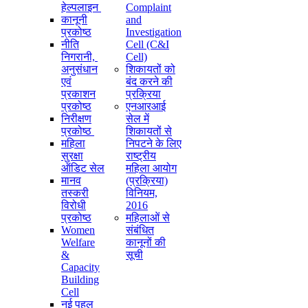
हेल्पलाइन
Complaint
कानूनी
and
प्रकोष्ठ
Investigation
नीति
Cell (C&I
निगरानी, ​​
Cell)
अनुसंधान
शिकायतों को
एवं
बंद करने की
प्रकाशन
प्रक्रिया
प्रकोष्ठ
एनआरआई
निरीक्षण
सेल में
प्रकोष्ठ
शिकायतों से
महिला
निपटने के लिए
सुरक्षा
राष्ट्रीय
ऑडिट सेल
महिला आयोग
मानव
(प्रक्रिया)
तस्करी
विनियम,
विरोधी
2016
प्रकोष्ठ
महिलाओं से
Women
संबंधित
Welfare
कानूनों की
&
सूची
Capacity
Building
Cell
नई पहल