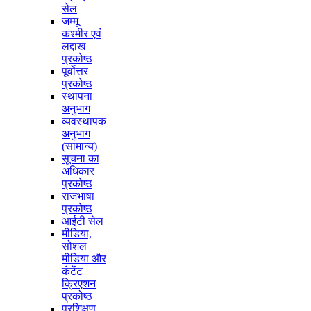
सेल
जम्मू
कश्मीर एवं
लद्दाख
प्रकोष्ठ
पूर्वोत्तर
प्रकोष्ठ
स्थापना
अनुभाग
व्यवस्थापक
अनुभाग
(सामान्य)
सूचना का
अधिकार
प्रकोष्ठ
राजभाषा
प्रकोष्ठ
आईटी सेल
मीडिया,
सोशल
मीडिया और
कंटेंट
क्रिएशन
प्रकोष्ठ
प्रशिक्षण