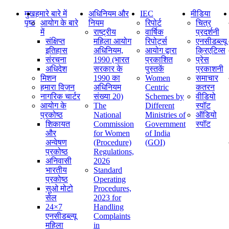
मुख
हमारे बारे में
अधिनियम और
IEC
मीडिया
पृष्ठ
आयोग के बारे
नियम
रिपोर्ट
चित्र
में
राष्ट्रीय
वार्षिक
प्रदर्शनी
संक्षिप्‍त
महिला आयोग
रिपोर्ट्स
एनसीडब्ल्यू
इतिहास
अधिनियम,
आयोग द्वारा
क्रिएटिव्स
संरचना
1990 (भारत
प्रकाशित
प्रेस
अधिदेश
सरकार के
पुस्तकें
प्रकाशनी
मिशन
1990 का
Women
समाचार
हमारा विज़न
अधिनियम
Centric
कतरन
नागरिक चार्टर
संख्या 20)
Schemes by
वीडियो
आयोग के
The
Different
स्पॉट
प्रकोष्ठ
National
Ministries of
ऑडियो
शिकायत
Commission
Government
स्पॉट
और
for Women
of India
अन्वेषण
(Procedure)
(GOI)
प्रकोष्ठ
Regulations,
अनिवासी
2026
भारतीय
Standard
प्रकोष्ठ
Operating
सुओ मोटो
Procedures,
सेल
2023 for
24×7
Handling
एनसीडब्ल्यू
Complaints
महिला
in