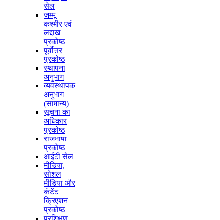
सेल
जम्मू
कश्मीर एवं
लद्दाख
प्रकोष्ठ
पूर्वोत्तर
प्रकोष्ठ
स्थापना
अनुभाग
व्यवस्थापक
अनुभाग
(सामान्य)
सूचना का
अधिकार
प्रकोष्ठ
राजभाषा
प्रकोष्ठ
आईटी सेल
मीडिया,
सोशल
मीडिया और
कंटेंट
क्रिएशन
प्रकोष्ठ
प्रशिक्षण