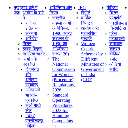
मुख
हमारे बारे में
अधिनियम और
IEC
मीडिया
पृष्ठ
आयोग के बारे
नियम
रिपोर्ट
चित्र
में
राष्ट्रीय
वार्षिक
प्रदर्शनी
संक्षिप्‍त
महिला आयोग
रिपोर्ट्स
एनसीडब्ल्यू
इतिहास
अधिनियम,
आयोग द्वारा
क्रिएटिव्स
संरचना
1990 (भारत
प्रकाशित
प्रेस
अधिदेश
सरकार के
पुस्तकें
प्रकाशनी
मिशन
1990 का
Women
समाचार
हमारा विज़न
अधिनियम
Centric
कतरन
नागरिक चार्टर
संख्या 20)
Schemes by
वीडियो
आयोग के
The
Different
स्पॉट
प्रकोष्ठ
National
Ministries of
ऑडियो
शिकायत
Commission
Government
स्पॉट
और
for Women
of India
अन्वेषण
(Procedure)
(GOI)
प्रकोष्ठ
Regulations,
अनिवासी
2026
भारतीय
Standard
प्रकोष्ठ
Operating
सुओ मोटो
Procedures,
सेल
2023 for
24×7
Handling
एनसीडब्ल्यू
Complaints
महिला
in