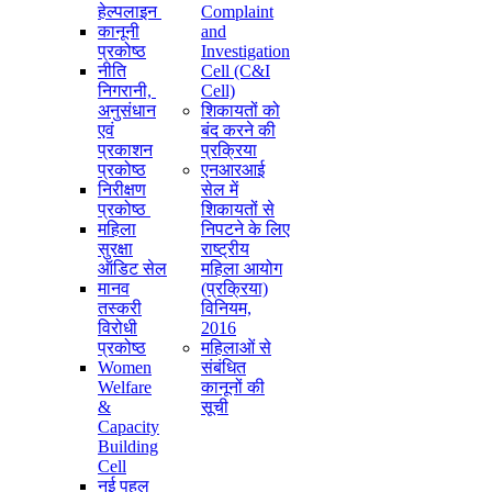
हेल्पलाइन
Complaint
कानूनी
and
प्रकोष्ठ
Investigation
नीति
Cell (C&I
निगरानी, ​​
Cell)
अनुसंधान
शिकायतों को
एवं
बंद करने की
प्रकाशन
प्रक्रिया
प्रकोष्ठ
एनआरआई
निरीक्षण
सेल में
प्रकोष्ठ
शिकायतों से
महिला
निपटने के लिए
सुरक्षा
राष्ट्रीय
ऑडिट सेल
महिला आयोग
मानव
(प्रक्रिया)
तस्करी
विनियम,
विरोधी
2016
प्रकोष्ठ
महिलाओं से
Women
संबंधित
Welfare
कानूनों की
&
सूची
Capacity
Building
Cell
नई पहल