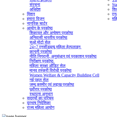
संरचना
St
अधिदेश
शिक
मिशन
एनआ
हमारा विज़न
महि
नागरिक चार्टर
आयोग के प्रकोष्ठ
शिकायत और अन्वेषण प्रकोष्ठ
अनिवासी भारतीय प्रकोष्ठ
सुओ मोटो सेल
24×7 एनसीडब्ल्यू महिला हेल्पलाइन
कानूनी प्रकोष्ठ
नीति निगरानी, ​​अनुसंधान एवं प्रकाशन प्रकोष्ठ
निरीक्षण प्रकोष्ठ
महिला सुरक्षा ऑडिट सेल
मानव तस्करी विरोधी प्रकोष्ठ
Women Welfare & Capacity Building Cell
नई पहल सेल
जम्मू कश्मीर एवं लद्दाख प्रकोष्ठ
पूर्वोत्तर प्रकोष्ठ
स्थापना अनुभाग
सदस्यों का परिचय
व्यवस्थापक अनुभाग (सामान्य)
दूरभाष निदेशिका
सूचना का अधिकार प्रकोष्ठ
राज्य महिला आयोग
राजभाषा प्रकोष्ठ
आईटी सेल