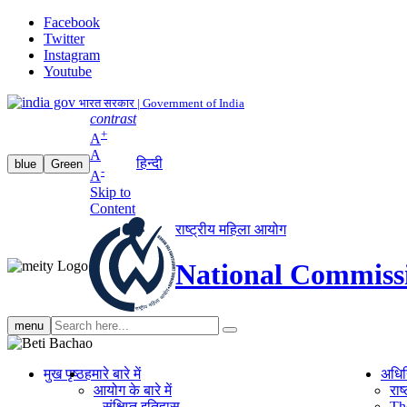
Facebook
Twitter
Instagram
Youtube
भारत सरकार | Government of India
contrast
+
A
A
हिन्दी
blue
Green
-
A
Skip to
Content
राष्ट्रीय महिला आयोग
National Commiss
Search
menu
search
मुख पृष्ठ
हमारे बारे में
अधि
आयोग के बारे में
रा
संक्षिप्‍त इतिहास
Th