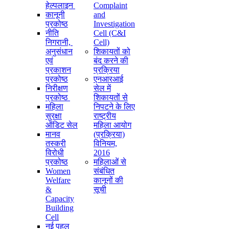
हेल्पलाइन
Complaint
कानूनी
and
प्रकोष्ठ
Investigation
नीति
Cell (C&I
निगरानी, ​​
Cell)
अनुसंधान
शिकायतों को
एवं
बंद करने की
प्रकाशन
प्रक्रिया
प्रकोष्ठ
एनआरआई
निरीक्षण
सेल में
प्रकोष्ठ
शिकायतों से
महिला
निपटने के लिए
सुरक्षा
राष्ट्रीय
ऑडिट सेल
महिला आयोग
मानव
(प्रक्रिया)
तस्करी
विनियम,
विरोधी
2016
प्रकोष्ठ
महिलाओं से
Women
संबंधित
Welfare
कानूनों की
&
सूची
Capacity
Building
Cell
नई पहल