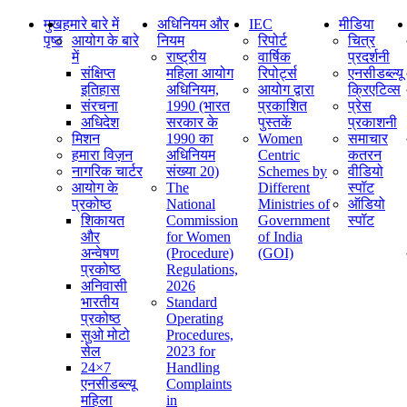
मुख
हमारे बारे में
अधिनियम और
IEC
मीडिया
पृष्ठ
आयोग के बारे
नियम
रिपोर्ट
चित्र
में
राष्ट्रीय
वार्षिक
प्रदर्शनी
संक्षिप्‍त
महिला आयोग
रिपोर्ट्स
एनसीडब्ल्यू
इतिहास
अधिनियम,
आयोग द्वारा
क्रिएटिव्स
संरचना
1990 (भारत
प्रकाशित
प्रेस
अधिदेश
सरकार के
पुस्तकें
प्रकाशनी
मिशन
1990 का
Women
समाचार
हमारा विज़न
अधिनियम
Centric
कतरन
नागरिक चार्टर
संख्या 20)
Schemes by
वीडियो
आयोग के
The
Different
स्पॉट
प्रकोष्ठ
National
Ministries of
ऑडियो
शिकायत
Commission
Government
स्पॉट
और
for Women
of India
अन्वेषण
(Procedure)
(GOI)
प्रकोष्ठ
Regulations,
अनिवासी
2026
भारतीय
Standard
प्रकोष्ठ
Operating
सुओ मोटो
Procedures,
सेल
2023 for
24×7
Handling
एनसीडब्ल्यू
Complaints
महिला
in