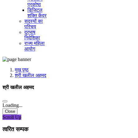
प्रकोष्ठ
डिजिटल
शक्ति केंद्र
सदस्यों का
परिचय
दूरभाष
निदेशिका
राज्य महिला
आयोग
मुख पृष्ठ
श्री खलील अहमद
श्री खलील अहमद
Loading...
Close
Scroll Up
त्वरित सम्पक