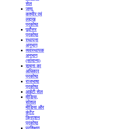
सेल
जम्मू
कश्मीर एवं
लद्दाख
प्रकोष्ठ
पूर्वोत्तर
प्रकोष्ठ
स्थापना
अनुभाग
व्यवस्थापक
अनुभाग
(सामान्य)
सूचना का
अधिकार
प्रकोष्ठ
राजभाषा
प्रकोष्ठ
आईटी सेल
मीडिया,
सोशल
मीडिया और
कंटेंट
क्रिएशन
प्रकोष्ठ
प्रशिक्षण