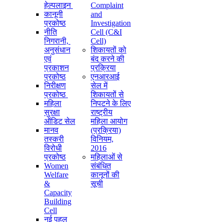
हेल्पलाइन
Complaint
कानूनी
and
प्रकोष्ठ
Investigation
नीति
Cell (C&I
निगरानी, ​​
Cell)
अनुसंधान
शिकायतों को
एवं
बंद करने की
प्रकाशन
प्रक्रिया
प्रकोष्ठ
एनआरआई
निरीक्षण
सेल में
प्रकोष्ठ
शिकायतों से
महिला
निपटने के लिए
सुरक्षा
राष्ट्रीय
ऑडिट सेल
महिला आयोग
मानव
(प्रक्रिया)
तस्करी
विनियम,
विरोधी
2016
प्रकोष्ठ
महिलाओं से
Women
संबंधित
Welfare
कानूनों की
&
सूची
Capacity
Building
Cell
नई पहल