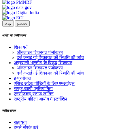
play
pause
आयोग की एप्लीकेशन्स
शिकायतें
ऑनलाइन शिकायत पंजीकरण
दर्ज कराई गई शिकायत की स्थिति की जांच
अप्रवासी भारतीय के विरुद्ध शिकायत
ऑनलाइन शिकायत पंजीकरण
दर्ज कराई गई शिकायत की स्थिति की जांच
इ-प्रपोजल
एसिड अटैक पीड़ितों के लिए एमआईएस
राष्ट्र-व्यापी प्रतियोगिता
एनसीडब्ल्यू स्टाफ लॉगिन
राष्ट्रीय महिला आयोग में इंटर्नशिप
त्वरित सम्पक
सहायता
हमसे संपर्क करें