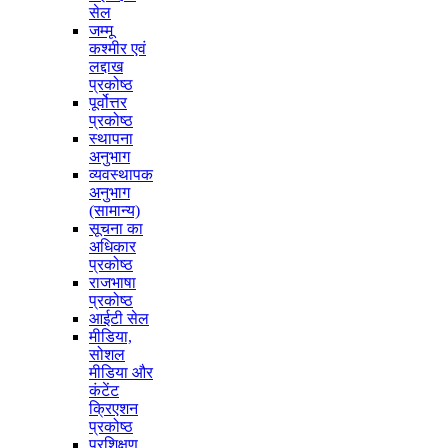
सेल
जम्मू
कश्मीर एवं
लद्दाख
प्रकोष्ठ
पूर्वोत्तर
प्रकोष्ठ
स्थापना
अनुभाग
व्यवस्थापक
अनुभाग
(सामान्य)
सूचना का
अधिकार
प्रकोष्ठ
राजभाषा
प्रकोष्ठ
आईटी सेल
मीडिया,
सोशल
मीडिया और
कंटेंट
क्रिएशन
प्रकोष्ठ
प्रशिक्षण