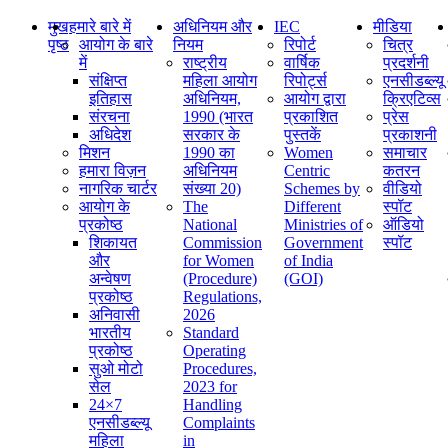
मुख
हमारे बारे में
अधिनियम और
IEC
मीडिया
पृष्ठ
आयोग के बारे
नियम
रिपोर्ट
चित्र
में
राष्ट्रीय
वार्षिक
प्रदर्शनी
संक्षिप्‍त
महिला आयोग
रिपोर्ट्स
एनसीडब्ल्यू
इतिहास
अधिनियम,
आयोग द्वारा
क्रिएटिव्स
संरचना
1990 (भारत
प्रकाशित
प्रेस
अधिदेश
सरकार के
पुस्तकें
प्रकाशनी
मिशन
1990 का
Women
समाचार
हमारा विज़न
अधिनियम
Centric
कतरन
नागरिक चार्टर
संख्या 20)
Schemes by
वीडियो
आयोग के
The
Different
स्पॉट
प्रकोष्ठ
National
Ministries of
ऑडियो
शिकायत
Commission
Government
स्पॉट
और
for Women
of India
अन्वेषण
(Procedure)
(GOI)
प्रकोष्ठ
Regulations,
अनिवासी
2026
भारतीय
Standard
प्रकोष्ठ
Operating
सुओ मोटो
Procedures,
सेल
2023 for
24×7
Handling
एनसीडब्ल्यू
Complaints
महिला
in