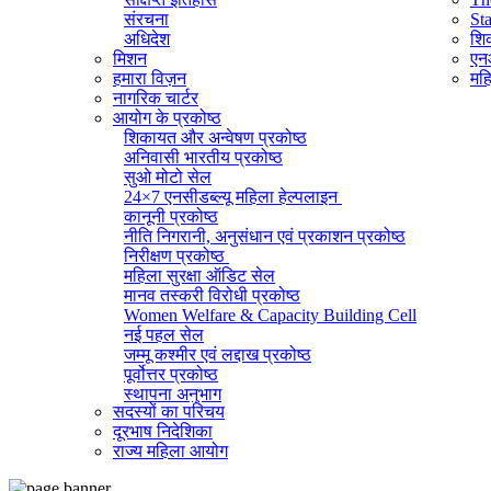
संरचना
St
अधिदेश
शिक
मिशन
एनआ
हमारा विज़न
महि
नागरिक चार्टर
आयोग के प्रकोष्ठ
शिकायत और अन्वेषण प्रकोष्ठ
अनिवासी भारतीय प्रकोष्ठ
सुओ मोटो सेल
24×7 एनसीडब्ल्यू महिला हेल्पलाइन
कानूनी प्रकोष्ठ
नीति निगरानी, ​​अनुसंधान एवं प्रकाशन प्रकोष्ठ
निरीक्षण प्रकोष्ठ
महिला सुरक्षा ऑडिट सेल
मानव तस्करी विरोधी प्रकोष्ठ
Women Welfare & Capacity Building Cell
नई पहल सेल
जम्मू कश्मीर एवं लद्दाख प्रकोष्ठ
पूर्वोत्तर प्रकोष्ठ
स्थापना अनुभाग
सदस्यों का परिचय
व्यवस्थापक अनुभाग (सामान्य)
दूरभाष निदेशिका
सूचना का अधिकार प्रकोष्ठ
राज्य महिला आयोग
राजभाषा प्रकोष्ठ
आईटी सेल