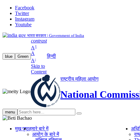
Facebook
Twitter
Instagram
Youtube
भारत सरकार | Government of India
contrast
+
A
A
हिन्दी
blue
Green
-
A
Skip to
Content
राष्ट्रीय महिला आयोग
National Commiss
Search
menu
search
मुख पृष्ठ
हमारे बारे में
अधि
आयोग के बारे में
रा
संक्षिप्‍त इतिहास
Th