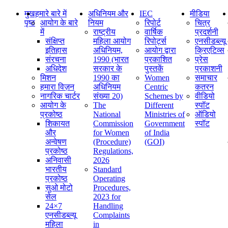
मुख
हमारे बारे में
अधिनियम और
IEC
मीडिया
पृष्ठ
आयोग के बारे
नियम
रिपोर्ट
चित्र
में
राष्ट्रीय
वार्षिक
प्रदर्शनी
संक्षिप्‍त
महिला आयोग
रिपोर्ट्स
एनसीडब्ल्यू
इतिहास
अधिनियम,
आयोग द्वारा
क्रिएटिव्स
संरचना
1990 (भारत
प्रकाशित
प्रेस
अधिदेश
सरकार के
पुस्तकें
प्रकाशनी
मिशन
1990 का
Women
समाचार
हमारा विज़न
अधिनियम
Centric
कतरन
नागरिक चार्टर
संख्या 20)
Schemes by
वीडियो
आयोग के
The
Different
स्पॉट
प्रकोष्ठ
National
Ministries of
ऑडियो
शिकायत
Commission
Government
स्पॉट
और
for Women
of India
अन्वेषण
(Procedure)
(GOI)
प्रकोष्ठ
Regulations,
अनिवासी
2026
भारतीय
Standard
प्रकोष्ठ
Operating
सुओ मोटो
Procedures,
सेल
2023 for
24×7
Handling
एनसीडब्ल्यू
Complaints
महिला
in