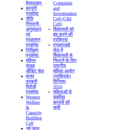
हेल्पलाइन
Complaint
कानूनी
and
प्रकोष्ठ
Investigation
नीति
Cell (C&I
निगरानी, ​​
Cell)
अनुसंधान
शिकायतों को
एवं
बंद करने की
प्रकाशन
प्रक्रिया
प्रकोष्ठ
एनआरआई
निरीक्षण
सेल में
प्रकोष्ठ
शिकायतों से
महिला
निपटने के लिए
सुरक्षा
राष्ट्रीय
ऑडिट सेल
महिला आयोग
मानव
(प्रक्रिया)
तस्करी
विनियम,
विरोधी
2016
प्रकोष्ठ
महिलाओं से
Women
संबंधित
Welfare
कानूनों की
&
सूची
Capacity
Building
Cell
नई पहल