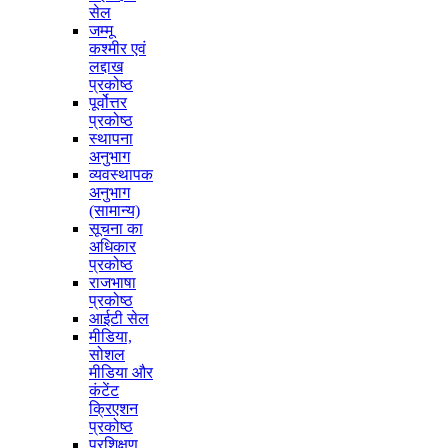
सेल
जम्मू
कश्मीर एवं
लद्दाख
प्रकोष्ठ
पूर्वोत्तर
प्रकोष्ठ
स्थापना
अनुभाग
व्यवस्थापक
अनुभाग
(सामान्य)
सूचना का
अधिकार
प्रकोष्ठ
राजभाषा
प्रकोष्ठ
आईटी सेल
मीडिया,
सोशल
मीडिया और
कंटेंट
क्रिएशन
प्रकोष्ठ
प्रशिक्षण