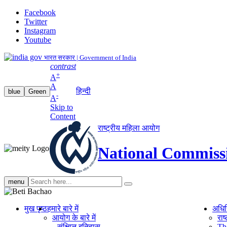
Facebook
Twitter
Instagram
Youtube
भारत सरकार | Government of India
contrast
+
A
A
हिन्दी
blue
Green
-
A
Skip to
Content
राष्ट्रीय महिला आयोग
National Commiss
Search
menu
search
मुख पृष्ठ
हमारे बारे में
अधि
आयोग के बारे में
रा
संक्षिप्‍त इतिहास
Th