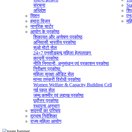
संरचना
St
अधिदेश
शिक
मिशन
एनआ
हमारा विज़न
महि
नागरिक चार्टर
आयोग के प्रकोष्ठ
शिकायत और अन्वेषण प्रकोष्ठ
अनिवासी भारतीय प्रकोष्ठ
सुओ मोटो सेल
24×7 एनसीडब्ल्यू महिला हेल्पलाइन
कानूनी प्रकोष्ठ
नीति निगरानी, ​​अनुसंधान एवं प्रकाशन प्रकोष्ठ
निरीक्षण प्रकोष्ठ
महिला सुरक्षा ऑडिट सेल
मानव तस्करी विरोधी प्रकोष्ठ
Women Welfare & Capacity Building Cell
नई पहल सेल
जम्मू कश्मीर एवं लद्दाख प्रकोष्ठ
पूर्वोत्तर प्रकोष्ठ
स्थापना अनुभाग
सदस्यों का परिचय
व्यवस्थापक अनुभाग (सामान्य)
दूरभाष निदेशिका
सूचना का अधिकार प्रकोष्ठ
राज्य महिला आयोग
राजभाषा प्रकोष्ठ
आईटी सेल