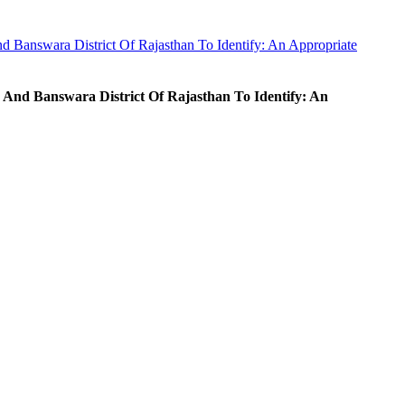
 Banswara District Of Rajasthan To Identify: An Appropriate
And Banswara District Of Rajasthan To Identify: An