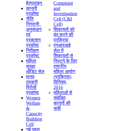
हेल्पलाइन
Complaint
कानूनी
and
प्रकोष्ठ
Investigation
नीति
Cell (C&I
निगरानी, ​​
Cell)
अनुसंधान
शिकायतों को
एवं
बंद करने की
प्रकाशन
प्रक्रिया
प्रकोष्ठ
एनआरआई
निरीक्षण
सेल में
प्रकोष्ठ
शिकायतों से
महिला
निपटने के लिए
सुरक्षा
राष्ट्रीय
ऑडिट सेल
महिला आयोग
मानव
(प्रक्रिया)
तस्करी
विनियम,
विरोधी
2016
प्रकोष्ठ
महिलाओं से
Women
संबंधित
Welfare
कानूनों की
&
सूची
Capacity
Building
Cell
नई पहल