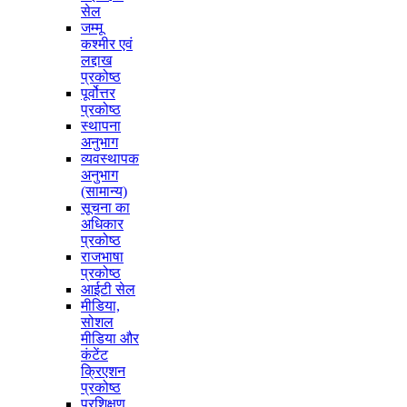
सेल
जम्मू
कश्मीर एवं
लद्दाख
प्रकोष्ठ
पूर्वोत्तर
प्रकोष्ठ
स्थापना
अनुभाग
व्यवस्थापक
अनुभाग
(सामान्य)
सूचना का
अधिकार
प्रकोष्ठ
राजभाषा
प्रकोष्ठ
आईटी सेल
मीडिया,
सोशल
मीडिया और
कंटेंट
क्रिएशन
प्रकोष्ठ
प्रशिक्षण