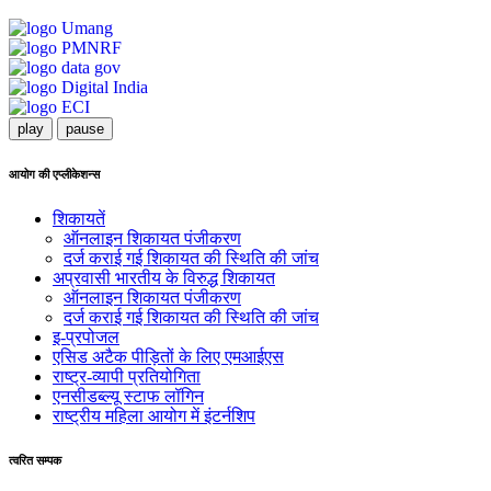
play
pause
आयोग की एप्लीकेशन्स
शिकायतें
ऑनलाइन शिकायत पंजीकरण
दर्ज कराई गई शिकायत की स्थिति की जांच
अप्रवासी भारतीय के विरुद्ध शिकायत
ऑनलाइन शिकायत पंजीकरण
दर्ज कराई गई शिकायत की स्थिति की जांच
इ-प्रपोजल
एसिड अटैक पीड़ितों के लिए एमआईएस
राष्ट्र-व्यापी प्रतियोगिता
एनसीडब्ल्यू स्टाफ लॉगिन
राष्ट्रीय महिला आयोग में इंटर्नशिप
त्वरित सम्पक