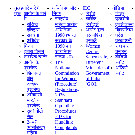
मुख
हमारे बारे में
अधिनियम और
IEC
मीडिया
पृष्ठ
आयोग के बारे
नियम
रिपोर्ट
चित्र
में
राष्ट्रीय
वार्षिक
प्रदर्शनी
संक्षिप्‍त
महिला आयोग
रिपोर्ट्स
एनसीडब्ल्यू
इतिहास
अधिनियम,
आयोग द्वारा
क्रिएटिव्स
संरचना
1990 (भारत
प्रकाशित
प्रेस
अधिदेश
सरकार के
पुस्तकें
प्रकाशनी
मिशन
1990 का
Women
समाचार
हमारा विज़न
अधिनियम
Centric
कतरन
नागरिक चार्टर
संख्या 20)
Schemes by
वीडियो
आयोग के
The
Different
स्पॉट
प्रकोष्ठ
National
Ministries of
ऑडियो
शिकायत
Commission
Government
स्पॉट
और
for Women
of India
अन्वेषण
(Procedure)
(GOI)
प्रकोष्ठ
Regulations,
अनिवासी
2026
भारतीय
Standard
प्रकोष्ठ
Operating
सुओ मोटो
Procedures,
सेल
2023 for
24×7
Handling
एनसीडब्ल्यू
Complaints
महिला
in