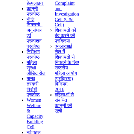
हेल्पलाइन
Complaint
कानूनी
and
प्रकोष्ठ
Investigation
नीति
Cell (C&I
निगरानी, ​​
Cell)
अनुसंधान
शिकायतों को
एवं
बंद करने की
प्रकाशन
प्रक्रिया
प्रकोष्ठ
एनआरआई
निरीक्षण
सेल में
प्रकोष्ठ
शिकायतों से
महिला
निपटने के लिए
सुरक्षा
राष्ट्रीय
ऑडिट सेल
महिला आयोग
मानव
(प्रक्रिया)
तस्करी
विनियम,
विरोधी
2016
प्रकोष्ठ
महिलाओं से
Women
संबंधित
Welfare
कानूनों की
&
सूची
Capacity
Building
Cell
नई पहल