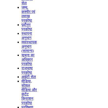
सेल
जम्मू
कश्मीर एवं
लद्दाख
प्रकोष्ठ
पूर्वोत्तर
प्रकोष्ठ
स्थापना
अनुभाग
व्यवस्थापक
अनुभाग
(सामान्य)
सूचना का
अधिकार
प्रकोष्ठ
राजभाषा
प्रकोष्ठ
आईटी सेल
मीडिया,
सोशल
मीडिया और
कंटेंट
क्रिएशन
प्रकोष्ठ
प्रशिक्षण