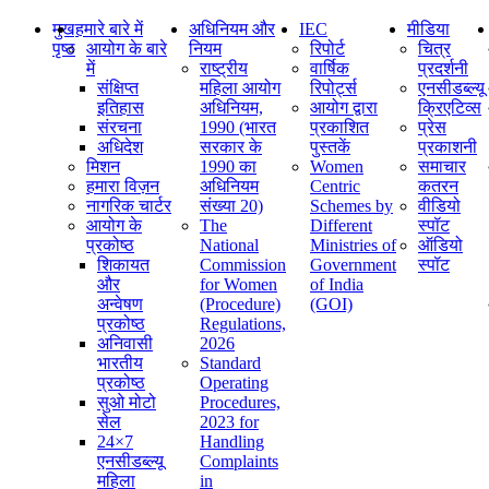
मुख
हमारे बारे में
अधिनियम और
IEC
मीडिया
पृष्ठ
आयोग के बारे
नियम
रिपोर्ट
चित्र
में
राष्ट्रीय
वार्षिक
प्रदर्शनी
संक्षिप्‍त
महिला आयोग
रिपोर्ट्स
एनसीडब्ल्यू
इतिहास
अधिनियम,
आयोग द्वारा
क्रिएटिव्स
संरचना
1990 (भारत
प्रकाशित
प्रेस
अधिदेश
सरकार के
पुस्तकें
प्रकाशनी
मिशन
1990 का
Women
समाचार
हमारा विज़न
अधिनियम
Centric
कतरन
नागरिक चार्टर
संख्या 20)
Schemes by
वीडियो
आयोग के
The
Different
स्पॉट
प्रकोष्ठ
National
Ministries of
ऑडियो
शिकायत
Commission
Government
स्पॉट
और
for Women
of India
अन्वेषण
(Procedure)
(GOI)
प्रकोष्ठ
Regulations,
अनिवासी
2026
भारतीय
Standard
प्रकोष्ठ
Operating
सुओ मोटो
Procedures,
सेल
2023 for
24×7
Handling
एनसीडब्ल्यू
Complaints
महिला
in