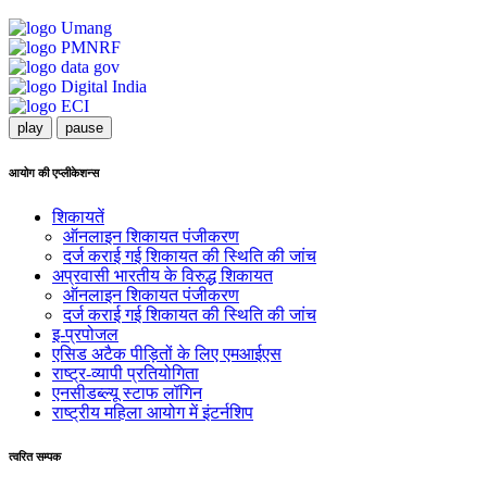
play
pause
आयोग की एप्लीकेशन्स
शिकायतें
ऑनलाइन शिकायत पंजीकरण
दर्ज कराई गई शिकायत की स्थिति की जांच
अप्रवासी भारतीय के विरुद्ध शिकायत
ऑनलाइन शिकायत पंजीकरण
दर्ज कराई गई शिकायत की स्थिति की जांच
इ-प्रपोजल
एसिड अटैक पीड़ितों के लिए एमआईएस
राष्ट्र-व्यापी प्रतियोगिता
एनसीडब्ल्यू स्टाफ लॉगिन
राष्ट्रीय महिला आयोग में इंटर्नशिप
त्वरित सम्पक