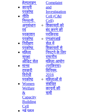
हेल्पलाइन
Complaint
कानूनी
and
प्रकोष्ठ
Investigation
नीति
Cell (C&I
निगरानी, ​​
Cell)
अनुसंधान
शिकायतों को
एवं
बंद करने की
प्रकाशन
प्रक्रिया
प्रकोष्ठ
एनआरआई
निरीक्षण
सेल में
प्रकोष्ठ
शिकायतों से
महिला
निपटने के लिए
सुरक्षा
राष्ट्रीय
ऑडिट सेल
महिला आयोग
मानव
(प्रक्रिया)
तस्करी
विनियम,
विरोधी
2016
प्रकोष्ठ
महिलाओं से
Women
संबंधित
Welfare
कानूनों की
&
सूची
Capacity
Building
Cell
नई पहल