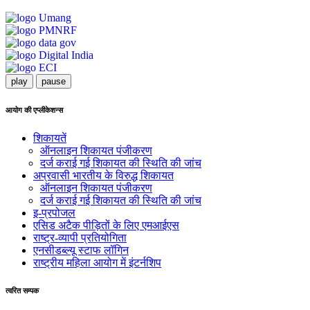
play
pause
आयोग की एप्लीकेशन्स
शिकायतें
ऑनलाइन शिकायत पंजीकरण
दर्ज कराई गई शिकायत की स्थिति की जांच
अप्रवासी भारतीय के विरुद्ध शिकायत
ऑनलाइन शिकायत पंजीकरण
दर्ज कराई गई शिकायत की स्थिति की जांच
इ-प्रपोजल
एसिड अटैक पीड़ितों के लिए एमआईएस
राष्ट्र-व्यापी प्रतियोगिता
एनसीडब्ल्यू स्टाफ लॉगिन
राष्ट्रीय महिला आयोग में इंटर्नशिप
त्वरित सम्पक