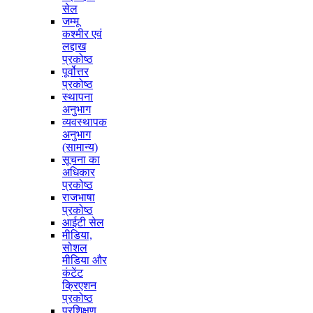
सेल
जम्मू
कश्मीर एवं
लद्दाख
प्रकोष्ठ
पूर्वोत्तर
प्रकोष्ठ
स्थापना
अनुभाग
व्यवस्थापक
अनुभाग
(सामान्य)
सूचना का
अधिकार
प्रकोष्ठ
राजभाषा
प्रकोष्ठ
आईटी सेल
मीडिया,
सोशल
मीडिया और
कंटेंट
क्रिएशन
प्रकोष्ठ
प्रशिक्षण