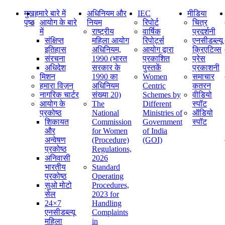
मुख
हमारे बारे में
अधिनियम और
IEC
मीडिया
पृष्ठ
आयोग के बारे
नियम
रिपोर्ट
चित्र
में
राष्ट्रीय
वार्षिक
प्रदर्शनी
संक्षिप्‍त
महिला आयोग
रिपोर्ट्स
एनसीडब्ल्यू
इतिहास
अधिनियम,
आयोग द्वारा
क्रिएटिव्स
संरचना
1990 (भारत
प्रकाशित
प्रेस
अधिदेश
सरकार के
पुस्तकें
प्रकाशनी
मिशन
1990 का
Women
समाचार
हमारा विज़न
अधिनियम
Centric
कतरन
नागरिक चार्टर
संख्या 20)
Schemes by
वीडियो
आयोग के
The
Different
स्पॉट
प्रकोष्ठ
National
Ministries of
ऑडियो
शिकायत
Commission
Government
स्पॉट
और
for Women
of India
अन्वेषण
(Procedure)
(GOI)
प्रकोष्ठ
Regulations,
अनिवासी
2026
भारतीय
Standard
प्रकोष्ठ
Operating
सुओ मोटो
Procedures,
सेल
2023 for
24×7
Handling
एनसीडब्ल्यू
Complaints
महिला
in