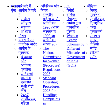
मुख
हमारे बारे में
अधिनियम और
IEC
मीडिया
पृष्ठ
आयोग के बारे
नियम
रिपोर्ट
चित्र
में
राष्ट्रीय
वार्षिक
प्रदर्शनी
संक्षिप्‍त
महिला आयोग
रिपोर्ट्स
एनसीडब्ल्यू
इतिहास
अधिनियम,
आयोग द्वारा
क्रिएटिव्स
संरचना
1990 (भारत
प्रकाशित
प्रेस
अधिदेश
सरकार के
पुस्तकें
प्रकाशनी
मिशन
1990 का
Women
समाचार
हमारा विज़न
अधिनियम
Centric
कतरन
नागरिक चार्टर
संख्या 20)
Schemes by
वीडियो
आयोग के
The
Different
स्पॉट
प्रकोष्ठ
National
Ministries of
ऑडियो
शिकायत
Commission
Government
स्पॉट
और
for Women
of India
अन्वेषण
(Procedure)
(GOI)
प्रकोष्ठ
Regulations,
अनिवासी
2026
भारतीय
Standard
प्रकोष्ठ
Operating
सुओ मोटो
Procedures,
सेल
2023 for
24×7
Handling
एनसीडब्ल्यू
Complaints
महिला
in