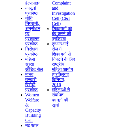
हेल्पलाइन
Complaint
कानूनी
and
प्रकोष्ठ
Investigation
नीति
Cell (C&I
निगरानी, ​​
Cell)
अनुसंधान
शिकायतों को
एवं
बंद करने की
प्रकाशन
प्रक्रिया
प्रकोष्ठ
एनआरआई
निरीक्षण
सेल में
प्रकोष्ठ
शिकायतों से
महिला
निपटने के लिए
सुरक्षा
राष्ट्रीय
ऑडिट सेल
महिला आयोग
मानव
(प्रक्रिया)
तस्करी
विनियम,
विरोधी
2016
प्रकोष्ठ
महिलाओं से
Women
संबंधित
Welfare
कानूनों की
&
सूची
Capacity
Building
Cell
नई पहल