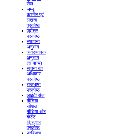
सेल
जम्मू
कश्मीर एवं
लद्दाख
प्रकोष्ठ
पूर्वोत्तर
प्रकोष्ठ
स्थापना
अनुभाग
व्यवस्थापक
अनुभाग
(सामान्य)
सूचना का
अधिकार
प्रकोष्ठ
राजभाषा
प्रकोष्ठ
आईटी सेल
मीडिया,
सोशल
मीडिया और
कंटेंट
क्रिएशन
प्रकोष्ठ
प्रशिक्षण