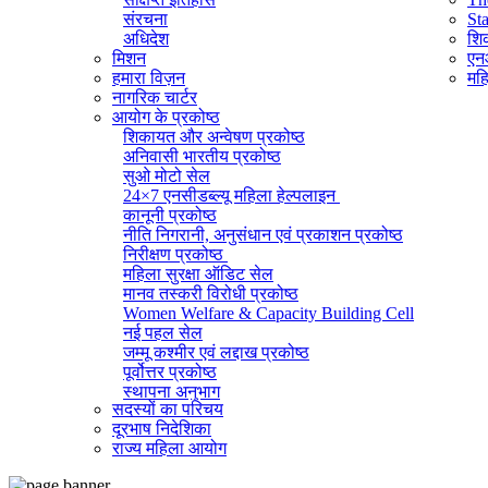
संरचना
St
अधिदेश
शिक
मिशन
एनआ
हमारा विज़न
महि
नागरिक चार्टर
आयोग के प्रकोष्ठ
शिकायत और अन्वेषण प्रकोष्ठ
अनिवासी भारतीय प्रकोष्ठ
सुओ मोटो सेल
24×7 एनसीडब्ल्यू महिला हेल्पलाइन
कानूनी प्रकोष्ठ
नीति निगरानी, ​​अनुसंधान एवं प्रकाशन प्रकोष्ठ
निरीक्षण प्रकोष्ठ
महिला सुरक्षा ऑडिट सेल
मानव तस्करी विरोधी प्रकोष्ठ
Women Welfare & Capacity Building Cell
नई पहल सेल
जम्मू कश्मीर एवं लद्दाख प्रकोष्ठ
पूर्वोत्तर प्रकोष्ठ
स्थापना अनुभाग
सदस्यों का परिचय
व्यवस्थापक अनुभाग (सामान्य)
दूरभाष निदेशिका
सूचना का अधिकार प्रकोष्ठ
राज्य महिला आयोग
राजभाषा प्रकोष्ठ
आईटी सेल