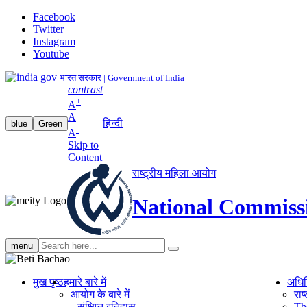
Facebook
Twitter
Instagram
Youtube
भारत सरकार | Government of India
contrast
+
A
A
हिन्दी
blue
Green
-
A
Skip to
Content
राष्ट्रीय महिला आयोग
National Commiss
Search
menu
search
मुख पृष्ठ
हमारे बारे में
अधि
आयोग के बारे में
रा
संक्षिप्‍त इतिहास
Th