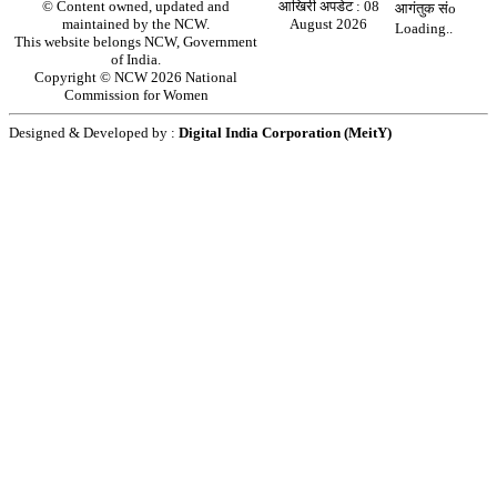
© Content owned, updated and
आखिरी अपडेट :
08
आगंतुक संo
maintained by the NCW.
August 2026
Loading..
This website belongs NCW, Government
of India.
Copyright © NCW 2026 National
Commission for Women
Designed & Developed by :
Digital India Corporation (MeitY)