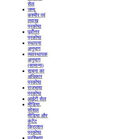
सेल
जम्मू
कश्मीर एवं
लद्दाख
प्रकोष्ठ
पूर्वोत्तर
प्रकोष्ठ
स्थापना
अनुभाग
व्यवस्थापक
अनुभाग
(सामान्य)
सूचना का
अधिकार
प्रकोष्ठ
राजभाषा
प्रकोष्ठ
आईटी सेल
मीडिया,
सोशल
मीडिया और
कंटेंट
क्रिएशन
प्रकोष्ठ
प्रशिक्षण