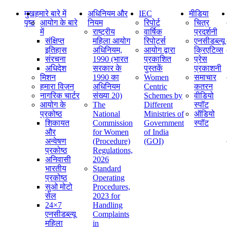
मुख
हमारे बारे में
अधिनियम और
IEC
मीडिया
पृष्ठ
आयोग के बारे
नियम
रिपोर्ट
चित्र
में
राष्ट्रीय
वार्षिक
प्रदर्शनी
संक्षिप्‍त
महिला आयोग
रिपोर्ट्स
एनसीडब्ल्यू
इतिहास
अधिनियम,
आयोग द्वारा
क्रिएटिव्स
संरचना
1990 (भारत
प्रकाशित
प्रेस
अधिदेश
सरकार के
पुस्तकें
प्रकाशनी
मिशन
1990 का
Women
समाचार
हमारा विज़न
अधिनियम
Centric
कतरन
नागरिक चार्टर
संख्या 20)
Schemes by
वीडियो
आयोग के
The
Different
स्पॉट
प्रकोष्ठ
National
Ministries of
ऑडियो
शिकायत
Commission
Government
स्पॉट
और
for Women
of India
अन्वेषण
(Procedure)
(GOI)
प्रकोष्ठ
Regulations,
अनिवासी
2026
भारतीय
Standard
प्रकोष्ठ
Operating
सुओ मोटो
Procedures,
सेल
2023 for
24×7
Handling
एनसीडब्ल्यू
Complaints
महिला
in