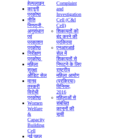
हेल्पलाइन
Complaint
कानूनी
and
प्रकोष्ठ
Investigation
नीति
Cell (C&I
निगरानी, ​​
Cell)
अनुसंधान
शिकायतों को
एवं
बंद करने की
प्रकाशन
प्रक्रिया
प्रकोष्ठ
एनआरआई
निरीक्षण
सेल में
प्रकोष्ठ
शिकायतों से
महिला
निपटने के लिए
सुरक्षा
राष्ट्रीय
ऑडिट सेल
महिला आयोग
मानव
(प्रक्रिया)
तस्करी
विनियम,
विरोधी
2016
प्रकोष्ठ
महिलाओं से
Women
संबंधित
Welfare
कानूनों की
&
सूची
Capacity
Building
Cell
नई पहल