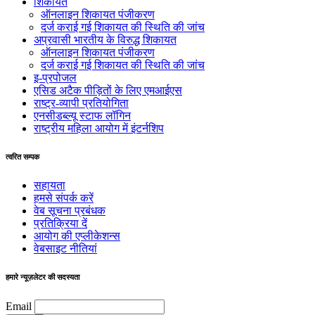
शिकायतें
ऑनलाइन शिकायत पंजीकरण
दर्ज कराई गई शिकायत की स्थिति की जांच
अप्रवासी भारतीय के विरुद्ध शिकायत
ऑनलाइन शिकायत पंजीकरण
दर्ज कराई गई शिकायत की स्थिति की जांच
इ-प्रपोजल
एसिड अटैक पीड़ितों के लिए एमआईएस
राष्ट्र-व्यापी प्रतियोगिता
एनसीडब्ल्यू स्टाफ लॉगिन
राष्ट्रीय महिला आयोग में इंटर्नशिप
त्वरित सम्पक
सहायता
हमसे संपर्क करें
वेब सूचना प्रबंधक
प्रतिक्रिया दें
आयोग की एप्लीकेशन्स
वेबसाइट नीतियां
हमारे न्यूज़लेटर की सदस्यता
Email