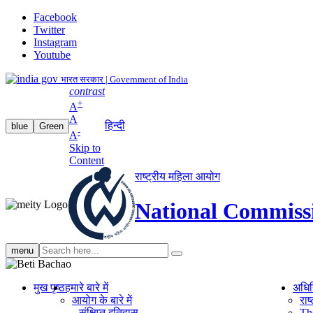
Facebook
Twitter
Instagram
Youtube
भारत सरकार | Government of India
contrast
+
A
A
हिन्दी
blue
Green
-
A
Skip to
Content
राष्ट्रीय महिला आयोग
National Commiss
Search
menu
search
मुख पृष्ठ
हमारे बारे में
अधि
आयोग के बारे में
रा
संक्षिप्‍त इतिहास
Th