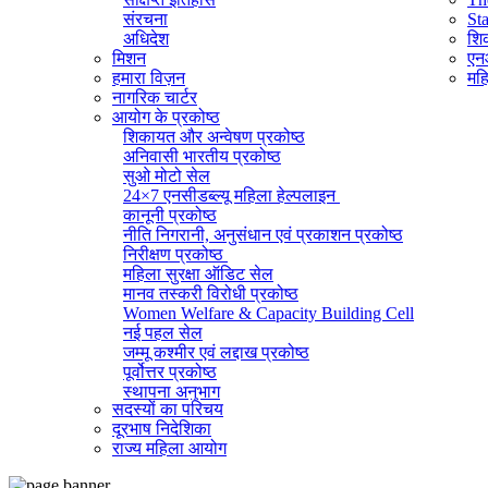
संरचना
St
अधिदेश
शिक
मिशन
एनआ
हमारा विज़न
महि
नागरिक चार्टर
आयोग के प्रकोष्ठ
शिकायत और अन्वेषण प्रकोष्ठ
अनिवासी भारतीय प्रकोष्ठ
सुओ मोटो सेल
24×7 एनसीडब्ल्यू महिला हेल्पलाइन
कानूनी प्रकोष्ठ
नीति निगरानी, ​​अनुसंधान एवं प्रकाशन प्रकोष्ठ
निरीक्षण प्रकोष्ठ
महिला सुरक्षा ऑडिट सेल
मानव तस्करी विरोधी प्रकोष्ठ
Women Welfare & Capacity Building Cell
नई पहल सेल
जम्मू कश्मीर एवं लद्दाख प्रकोष्ठ
पूर्वोत्तर प्रकोष्ठ
स्थापना अनुभाग
सदस्यों का परिचय
व्यवस्थापक अनुभाग (सामान्य)
दूरभाष निदेशिका
सूचना का अधिकार प्रकोष्ठ
राज्य महिला आयोग
राजभाषा प्रकोष्ठ
आईटी सेल