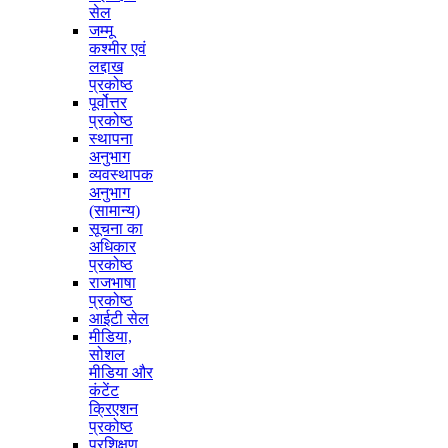
सेल
जम्मू
कश्मीर एवं
लद्दाख
प्रकोष्ठ
पूर्वोत्तर
प्रकोष्ठ
स्थापना
अनुभाग
व्यवस्थापक
अनुभाग
(सामान्य)
सूचना का
अधिकार
प्रकोष्ठ
राजभाषा
प्रकोष्ठ
आईटी सेल
मीडिया,
सोशल
मीडिया और
कंटेंट
क्रिएशन
प्रकोष्ठ
प्रशिक्षण