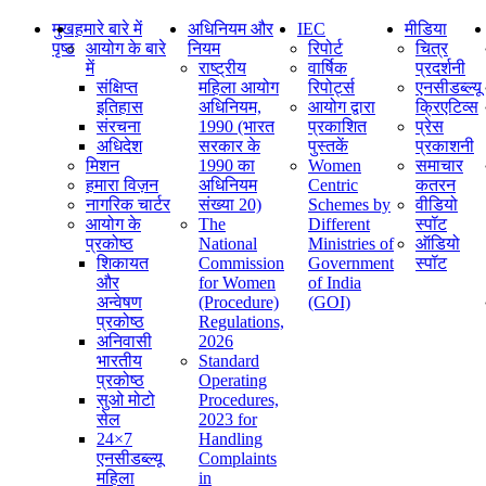
मुख
हमारे बारे में
अधिनियम और
IEC
मीडिया
पृष्ठ
आयोग के बारे
नियम
रिपोर्ट
चित्र
में
राष्ट्रीय
वार्षिक
प्रदर्शनी
संक्षिप्‍त
महिला आयोग
रिपोर्ट्स
एनसीडब्ल्यू
इतिहास
अधिनियम,
आयोग द्वारा
क्रिएटिव्स
संरचना
1990 (भारत
प्रकाशित
प्रेस
अधिदेश
सरकार के
पुस्तकें
प्रकाशनी
मिशन
1990 का
Women
समाचार
हमारा विज़न
अधिनियम
Centric
कतरन
नागरिक चार्टर
संख्या 20)
Schemes by
वीडियो
आयोग के
The
Different
स्पॉट
प्रकोष्ठ
National
Ministries of
ऑडियो
शिकायत
Commission
Government
स्पॉट
और
for Women
of India
अन्वेषण
(Procedure)
(GOI)
प्रकोष्ठ
Regulations,
अनिवासी
2026
भारतीय
Standard
प्रकोष्ठ
Operating
सुओ मोटो
Procedures,
सेल
2023 for
24×7
Handling
एनसीडब्ल्यू
Complaints
महिला
in