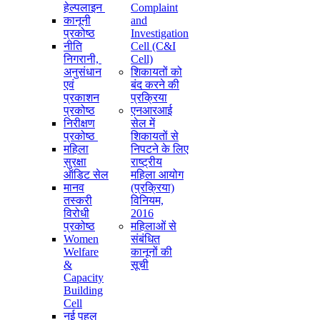
हेल्पलाइन
Complaint
कानूनी
and
प्रकोष्ठ
Investigation
नीति
Cell (C&I
निगरानी, ​​
Cell)
अनुसंधान
शिकायतों को
एवं
बंद करने की
प्रकाशन
प्रक्रिया
प्रकोष्ठ
एनआरआई
निरीक्षण
सेल में
प्रकोष्ठ
शिकायतों से
महिला
निपटने के लिए
सुरक्षा
राष्ट्रीय
ऑडिट सेल
महिला आयोग
मानव
(प्रक्रिया)
तस्करी
विनियम,
विरोधी
2016
प्रकोष्ठ
महिलाओं से
Women
संबंधित
Welfare
कानूनों की
&
सूची
Capacity
Building
Cell
नई पहल