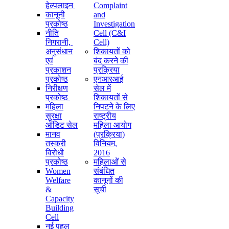
हेल्पलाइन
Complaint
कानूनी
and
प्रकोष्ठ
Investigation
नीति
Cell (C&I
निगरानी, ​​
Cell)
अनुसंधान
शिकायतों को
एवं
बंद करने की
प्रकाशन
प्रक्रिया
प्रकोष्ठ
एनआरआई
निरीक्षण
सेल में
प्रकोष्ठ
शिकायतों से
महिला
निपटने के लिए
सुरक्षा
राष्ट्रीय
ऑडिट सेल
महिला आयोग
मानव
(प्रक्रिया)
तस्करी
विनियम,
विरोधी
2016
प्रकोष्ठ
महिलाओं से
Women
संबंधित
Welfare
कानूनों की
&
सूची
Capacity
Building
Cell
नई पहल