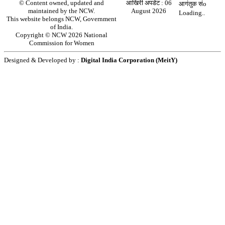
© Content owned, updated and
आखिरी अपडेट :
06
आगंतुक संo
maintained by the NCW.
August 2026
Loading..
This website belongs NCW, Government
of India.
Copyright © NCW 2026 National
Commission for Women
Designed & Developed by :
Digital India Corporation (MeitY)