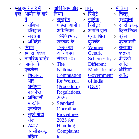
मुख
हमारे बारे में
अधिनियम और
IEC
मीडिया
पृष्ठ
आयोग के बारे
नियम
रिपोर्ट
चित्र
में
राष्ट्रीय
वार्षिक
प्रदर्शनी
संक्षिप्‍त
महिला आयोग
रिपोर्ट्स
एनसीडब्ल्यू
इतिहास
अधिनियम,
आयोग द्वारा
क्रिएटिव्स
संरचना
1990 (भारत
प्रकाशित
प्रेस
अधिदेश
सरकार के
पुस्तकें
प्रकाशनी
मिशन
1990 का
Women
समाचार
हमारा विज़न
अधिनियम
Centric
कतरन
नागरिक चार्टर
संख्या 20)
Schemes by
वीडियो
आयोग के
The
Different
स्पॉट
प्रकोष्ठ
National
Ministries of
ऑडियो
शिकायत
Commission
Government
स्पॉट
और
for Women
of India
अन्वेषण
(Procedure)
(GOI)
प्रकोष्ठ
Regulations,
अनिवासी
2026
भारतीय
Standard
प्रकोष्ठ
Operating
सुओ मोटो
Procedures,
सेल
2023 for
24×7
Handling
एनसीडब्ल्यू
Complaints
महिला
in