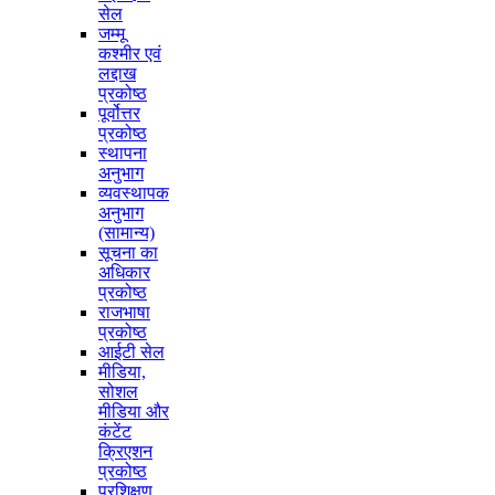
सेल
जम्मू
कश्मीर एवं
लद्दाख
प्रकोष्ठ
पूर्वोत्तर
प्रकोष्ठ
स्थापना
अनुभाग
व्यवस्थापक
अनुभाग
(सामान्य)
सूचना का
अधिकार
प्रकोष्ठ
राजभाषा
प्रकोष्ठ
आईटी सेल
मीडिया,
सोशल
मीडिया और
कंटेंट
क्रिएशन
प्रकोष्ठ
प्रशिक्षण