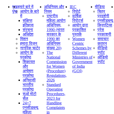
मुख
हमारे बारे में
अधिनियम और
IEC
मीडिया
पृष्ठ
आयोग के बारे
नियम
रिपोर्ट
चित्र
में
राष्ट्रीय
वार्षिक
प्रदर्शनी
संक्षिप्‍त
महिला आयोग
रिपोर्ट्स
एनसीडब्ल्यू
इतिहास
अधिनियम,
आयोग द्वारा
क्रिएटिव्स
संरचना
1990 (भारत
प्रकाशित
प्रेस
अधिदेश
सरकार के
पुस्तकें
प्रकाशनी
मिशन
1990 का
Women
समाचार
हमारा विज़न
अधिनियम
Centric
कतरन
नागरिक चार्टर
संख्या 20)
Schemes by
वीडियो
आयोग के
The
Different
स्पॉट
प्रकोष्ठ
National
Ministries of
ऑडियो
शिकायत
Commission
Government
स्पॉट
और
for Women
of India
अन्वेषण
(Procedure)
(GOI)
प्रकोष्ठ
Regulations,
अनिवासी
2026
भारतीय
Standard
प्रकोष्ठ
Operating
सुओ मोटो
Procedures,
सेल
2023 for
24×7
Handling
एनसीडब्ल्यू
Complaints
महिला
in