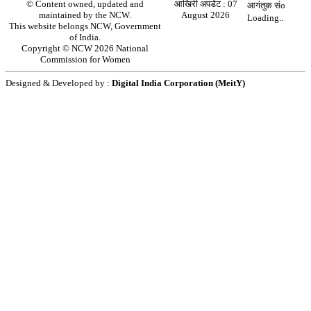
© Content owned, updated and
आखिरी अपडेट :
07
आगंतुक संo
maintained by the NCW.
August 2026
Loading..
This website belongs NCW, Government
of India.
Copyright © NCW 2026 National
Commission for Women
Designed & Developed by :
Digital India Corporation (MeitY)