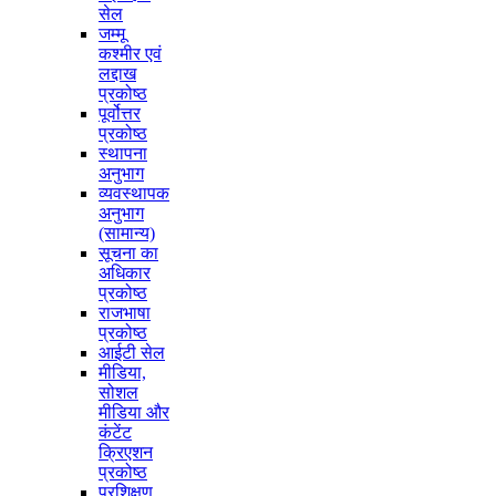
सेल
जम्मू
कश्मीर एवं
लद्दाख
प्रकोष्ठ
पूर्वोत्तर
प्रकोष्ठ
स्थापना
अनुभाग
व्यवस्थापक
अनुभाग
(सामान्य)
सूचना का
अधिकार
प्रकोष्ठ
राजभाषा
प्रकोष्ठ
आईटी सेल
मीडिया,
सोशल
मीडिया और
कंटेंट
क्रिएशन
प्रकोष्ठ
प्रशिक्षण