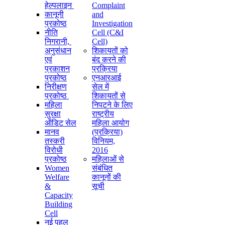
हेल्पलाइन
Complaint
कानूनी
and
प्रकोष्ठ
Investigation
नीति
Cell (C&I
निगरानी, ​​
Cell)
अनुसंधान
शिकायतों को
एवं
बंद करने की
प्रकाशन
प्रक्रिया
प्रकोष्ठ
एनआरआई
निरीक्षण
सेल में
प्रकोष्ठ
शिकायतों से
महिला
निपटने के लिए
सुरक्षा
राष्ट्रीय
ऑडिट सेल
महिला आयोग
मानव
(प्रक्रिया)
तस्करी
विनियम,
विरोधी
2016
प्रकोष्ठ
महिलाओं से
Women
संबंधित
Welfare
कानूनों की
&
सूची
Capacity
Building
Cell
नई पहल