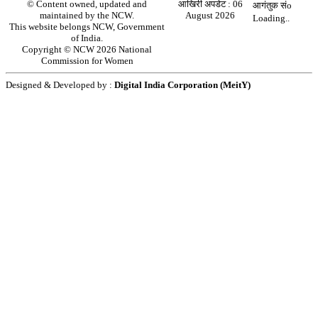
© Content owned, updated and
आखिरी अपडेट :
06
आगंतुक संo
maintained by the NCW.
August 2026
Loading..
This website belongs NCW, Government
of India.
Copyright © NCW 2026 National
Commission for Women
Designed & Developed by :
Digital India Corporation (MeitY)