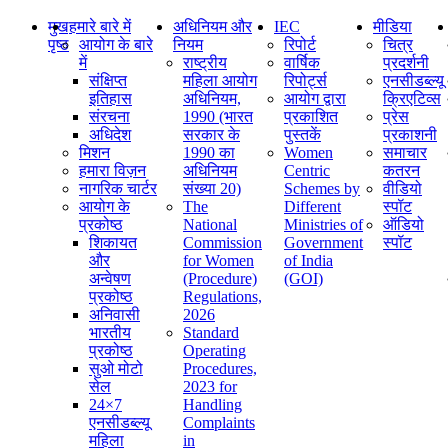
मुख
हमारे बारे में
अधिनियम और
IEC
मीडिया
पृष्ठ
आयोग के बारे
नियम
रिपोर्ट
चित्र
में
राष्ट्रीय
वार्षिक
प्रदर्शनी
संक्षिप्‍त
महिला आयोग
रिपोर्ट्स
एनसीडब्ल्यू
इतिहास
अधिनियम,
आयोग द्वारा
क्रिएटिव्स
संरचना
1990 (भारत
प्रकाशित
प्रेस
अधिदेश
सरकार के
पुस्तकें
प्रकाशनी
मिशन
1990 का
Women
समाचार
हमारा विज़न
अधिनियम
Centric
कतरन
नागरिक चार्टर
संख्या 20)
Schemes by
वीडियो
आयोग के
The
Different
स्पॉट
प्रकोष्ठ
National
Ministries of
ऑडियो
शिकायत
Commission
Government
स्पॉट
और
for Women
of India
अन्वेषण
(Procedure)
(GOI)
प्रकोष्ठ
Regulations,
अनिवासी
2026
भारतीय
Standard
प्रकोष्ठ
Operating
सुओ मोटो
Procedures,
सेल
2023 for
24×7
Handling
एनसीडब्ल्यू
Complaints
महिला
in