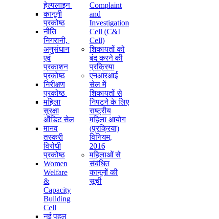
हेल्पलाइन
Complaint
कानूनी
and
प्रकोष्ठ
Investigation
नीति
Cell (C&I
निगरानी, ​​
Cell)
अनुसंधान
शिकायतों को
एवं
बंद करने की
प्रकाशन
प्रक्रिया
प्रकोष्ठ
एनआरआई
निरीक्षण
सेल में
प्रकोष्ठ
शिकायतों से
महिला
निपटने के लिए
सुरक्षा
राष्ट्रीय
ऑडिट सेल
महिला आयोग
मानव
(प्रक्रिया)
तस्करी
विनियम,
विरोधी
2016
प्रकोष्ठ
महिलाओं से
Women
संबंधित
Welfare
कानूनों की
&
सूची
Capacity
Building
Cell
नई पहल