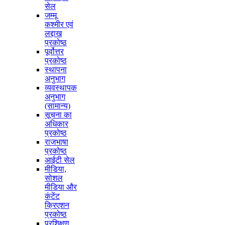
सेल
जम्मू
कश्मीर एवं
लद्दाख
प्रकोष्ठ
पूर्वोत्तर
प्रकोष्ठ
स्थापना
अनुभाग
व्यवस्थापक
अनुभाग
(सामान्य)
सूचना का
अधिकार
प्रकोष्ठ
राजभाषा
प्रकोष्ठ
आईटी सेल
मीडिया,
सोशल
मीडिया और
कंटेंट
क्रिएशन
प्रकोष्ठ
प्रशिक्षण