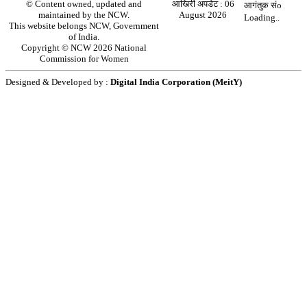
© Content owned, updated and
आखिरी अपडेट :
06
आगंतुक संo
maintained by the NCW.
August 2026
Loading..
This website belongs NCW, Government
of India.
Copyright © NCW 2026 National
Commission for Women
Designed & Developed by :
Digital India Corporation (MeitY)