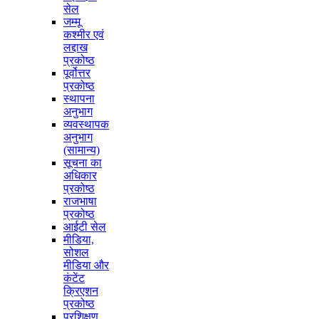
सेल
जम्मू
कश्मीर एवं
लद्दाख
प्रकोष्ठ
पूर्वोत्तर
प्रकोष्ठ
स्थापना
अनुभाग
व्यवस्थापक
अनुभाग
(सामान्य)
सूचना का
अधिकार
प्रकोष्ठ
राजभाषा
प्रकोष्ठ
आईटी सेल
मीडिया,
सोशल
मीडिया और
कंटेंट
क्रिएशन
प्रकोष्ठ
प्रशिक्षण