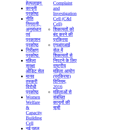
हेल्पलाइन
Complaint
कानूनी
and
प्रकोष्ठ
Investigation
नीति
Cell (C&I
निगरानी, ​​
Cell)
अनुसंधान
शिकायतों को
एवं
बंद करने की
प्रकाशन
प्रक्रिया
प्रकोष्ठ
एनआरआई
निरीक्षण
सेल में
प्रकोष्ठ
शिकायतों से
महिला
निपटने के लिए
सुरक्षा
राष्ट्रीय
ऑडिट सेल
महिला आयोग
मानव
(प्रक्रिया)
तस्करी
विनियम,
विरोधी
2016
प्रकोष्ठ
महिलाओं से
Women
संबंधित
Welfare
कानूनों की
&
सूची
Capacity
Building
Cell
नई पहल