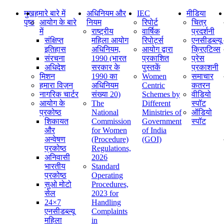
मुख
हमारे बारे में
अधिनियम और
IEC
मीडिया
पृष्ठ
आयोग के बारे
नियम
रिपोर्ट
चित्र
में
राष्ट्रीय
वार्षिक
प्रदर्शनी
संक्षिप्‍त
महिला आयोग
रिपोर्ट्स
एनसीडब्ल्यू
इतिहास
अधिनियम,
आयोग द्वारा
क्रिएटिव्स
संरचना
1990 (भारत
प्रकाशित
प्रेस
अधिदेश
सरकार के
पुस्तकें
प्रकाशनी
मिशन
1990 का
Women
समाचार
हमारा विज़न
अधिनियम
Centric
कतरन
नागरिक चार्टर
संख्या 20)
Schemes by
वीडियो
आयोग के
The
Different
स्पॉट
प्रकोष्ठ
National
Ministries of
ऑडियो
शिकायत
Commission
Government
स्पॉट
और
for Women
of India
अन्वेषण
(Procedure)
(GOI)
प्रकोष्ठ
Regulations,
अनिवासी
2026
भारतीय
Standard
प्रकोष्ठ
Operating
सुओ मोटो
Procedures,
सेल
2023 for
24×7
Handling
एनसीडब्ल्यू
Complaints
महिला
in