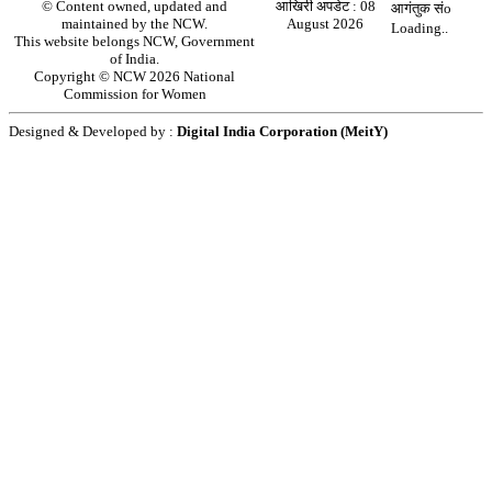
© Content owned, updated and
आखिरी अपडेट :
08
आगंतुक संo
maintained by the NCW.
August 2026
Loading..
This website belongs NCW, Government
of India.
Copyright © NCW 2026 National
Commission for Women
Designed & Developed by :
Digital India Corporation (MeitY)