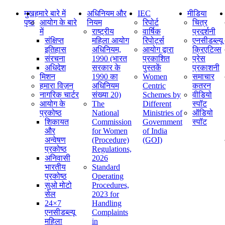
मुख
हमारे बारे में
अधिनियम और
IEC
मीडिया
पृष्ठ
आयोग के बारे
नियम
रिपोर्ट
चित्र
में
राष्ट्रीय
वार्षिक
प्रदर्शनी
संक्षिप्‍त
महिला आयोग
रिपोर्ट्स
एनसीडब्ल्यू
इतिहास
अधिनियम,
आयोग द्वारा
क्रिएटिव्स
संरचना
1990 (भारत
प्रकाशित
प्रेस
अधिदेश
सरकार के
पुस्तकें
प्रकाशनी
मिशन
1990 का
Women
समाचार
हमारा विज़न
अधिनियम
Centric
कतरन
नागरिक चार्टर
संख्या 20)
Schemes by
वीडियो
आयोग के
The
Different
स्पॉट
प्रकोष्ठ
National
Ministries of
ऑडियो
शिकायत
Commission
Government
स्पॉट
और
for Women
of India
अन्वेषण
(Procedure)
(GOI)
प्रकोष्ठ
Regulations,
अनिवासी
2026
भारतीय
Standard
प्रकोष्ठ
Operating
सुओ मोटो
Procedures,
सेल
2023 for
24×7
Handling
एनसीडब्ल्यू
Complaints
महिला
in