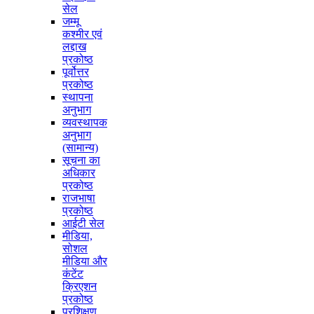
सेल
जम्मू
कश्मीर एवं
लद्दाख
प्रकोष्ठ
पूर्वोत्तर
प्रकोष्ठ
स्थापना
अनुभाग
व्यवस्थापक
अनुभाग
(सामान्य)
सूचना का
अधिकार
प्रकोष्ठ
राजभाषा
प्रकोष्ठ
आईटी सेल
मीडिया,
सोशल
मीडिया और
कंटेंट
क्रिएशन
प्रकोष्ठ
प्रशिक्षण