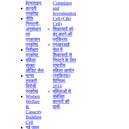
हेल्पलाइन
Complaint
कानूनी
and
प्रकोष्ठ
Investigation
नीति
Cell (C&I
निगरानी, ​​
Cell)
अनुसंधान
शिकायतों को
एवं
बंद करने की
प्रकाशन
प्रक्रिया
प्रकोष्ठ
एनआरआई
निरीक्षण
सेल में
प्रकोष्ठ
शिकायतों से
महिला
निपटने के लिए
सुरक्षा
राष्ट्रीय
ऑडिट सेल
महिला आयोग
मानव
(प्रक्रिया)
तस्करी
विनियम,
विरोधी
2016
प्रकोष्ठ
महिलाओं से
Women
संबंधित
Welfare
कानूनों की
&
सूची
Capacity
Building
Cell
नई पहल