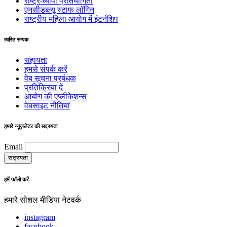
राष्ट्र-व्यापी प्रतियोगिता
एनसीडब्ल्यू स्टाफ लॉगिन
राष्ट्रीय महिला आयोग में इंटर्नशिप
त्वरित सम्पक
सहायता
हमसे संपर्क करें
वेब सूचना प्रबंधक
प्रतिक्रिया दें
आयोग की एप्लीकेशन्स
वेबसाइट नीतियां
हमारे न्यूज़लेटर की सदस्यता
Email
हमें फॉलो करें
हमारे सोशल मीडिया नेटवर्क
instagram
facebook