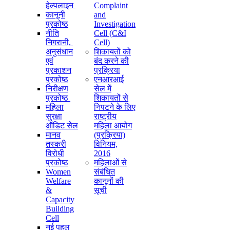
हेल्पलाइन
Complaint
कानूनी
and
प्रकोष्ठ
Investigation
नीति
Cell (C&I
निगरानी, ​​
Cell)
अनुसंधान
शिकायतों को
एवं
बंद करने की
प्रकाशन
प्रक्रिया
प्रकोष्ठ
एनआरआई
निरीक्षण
सेल में
प्रकोष्ठ
शिकायतों से
महिला
निपटने के लिए
सुरक्षा
राष्ट्रीय
ऑडिट सेल
महिला आयोग
मानव
(प्रक्रिया)
तस्करी
विनियम,
विरोधी
2016
प्रकोष्ठ
महिलाओं से
Women
संबंधित
Welfare
कानूनों की
&
सूची
Capacity
Building
Cell
नई पहल