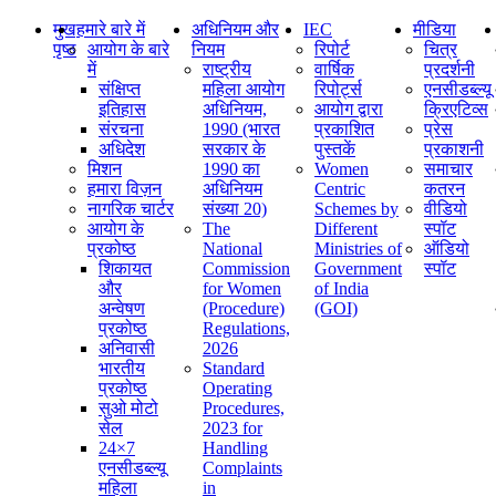
मुख
हमारे बारे में
अधिनियम और
IEC
मीडिया
पृष्ठ
आयोग के बारे
नियम
रिपोर्ट
चित्र
में
राष्ट्रीय
वार्षिक
प्रदर्शनी
संक्षिप्‍त
महिला आयोग
रिपोर्ट्स
एनसीडब्ल्यू
इतिहास
अधिनियम,
आयोग द्वारा
क्रिएटिव्स
संरचना
1990 (भारत
प्रकाशित
प्रेस
अधिदेश
सरकार के
पुस्तकें
प्रकाशनी
मिशन
1990 का
Women
समाचार
हमारा विज़न
अधिनियम
Centric
कतरन
नागरिक चार्टर
संख्या 20)
Schemes by
वीडियो
आयोग के
The
Different
स्पॉट
प्रकोष्ठ
National
Ministries of
ऑडियो
शिकायत
Commission
Government
स्पॉट
और
for Women
of India
अन्वेषण
(Procedure)
(GOI)
प्रकोष्ठ
Regulations,
अनिवासी
2026
भारतीय
Standard
प्रकोष्ठ
Operating
सुओ मोटो
Procedures,
सेल
2023 for
24×7
Handling
एनसीडब्ल्यू
Complaints
महिला
in