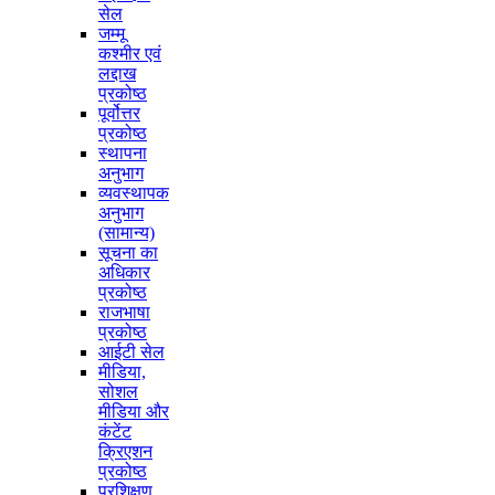
सेल
जम्मू
कश्मीर एवं
लद्दाख
प्रकोष्ठ
पूर्वोत्तर
प्रकोष्ठ
स्थापना
अनुभाग
व्यवस्थापक
अनुभाग
(सामान्य)
सूचना का
अधिकार
प्रकोष्ठ
राजभाषा
प्रकोष्ठ
आईटी सेल
मीडिया,
सोशल
मीडिया और
कंटेंट
क्रिएशन
प्रकोष्ठ
प्रशिक्षण