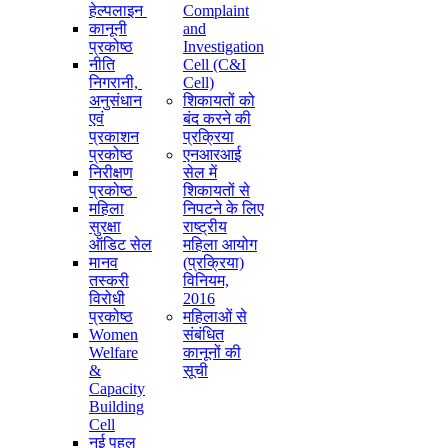
हेल्पलाइन
Complaint
कानूनी
and
प्रकोष्ठ
Investigation
नीति
Cell (C&I
निगरानी, ​​
Cell)
अनुसंधान
शिकायतों को
एवं
बंद करने की
प्रकाशन
प्रक्रिया
प्रकोष्ठ
एनआरआई
निरीक्षण
सेल में
प्रकोष्ठ
शिकायतों से
महिला
निपटने के लिए
सुरक्षा
राष्ट्रीय
ऑडिट सेल
महिला आयोग
मानव
(प्रक्रिया)
तस्करी
विनियम,
विरोधी
2016
प्रकोष्ठ
महिलाओं से
Women
संबंधित
Welfare
कानूनों की
&
सूची
Capacity
Building
Cell
नई पहल