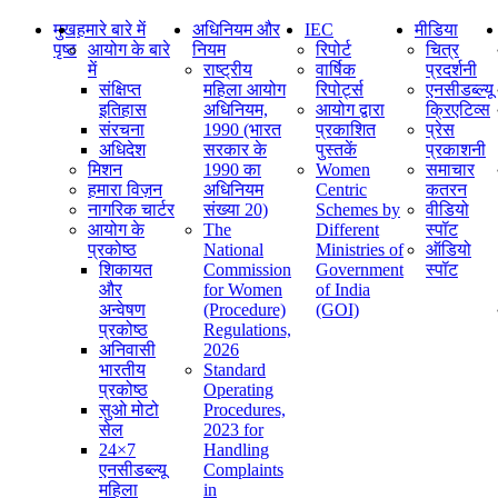
मुख
हमारे बारे में
अधिनियम और
IEC
मीडिया
पृष्ठ
आयोग के बारे
नियम
रिपोर्ट
चित्र
में
राष्ट्रीय
वार्षिक
प्रदर्शनी
संक्षिप्‍त
महिला आयोग
रिपोर्ट्स
एनसीडब्ल्यू
इतिहास
अधिनियम,
आयोग द्वारा
क्रिएटिव्स
संरचना
1990 (भारत
प्रकाशित
प्रेस
अधिदेश
सरकार के
पुस्तकें
प्रकाशनी
मिशन
1990 का
Women
समाचार
हमारा विज़न
अधिनियम
Centric
कतरन
नागरिक चार्टर
संख्या 20)
Schemes by
वीडियो
आयोग के
The
Different
स्पॉट
प्रकोष्ठ
National
Ministries of
ऑडियो
शिकायत
Commission
Government
स्पॉट
और
for Women
of India
अन्वेषण
(Procedure)
(GOI)
प्रकोष्ठ
Regulations,
अनिवासी
2026
भारतीय
Standard
प्रकोष्ठ
Operating
सुओ मोटो
Procedures,
सेल
2023 for
24×7
Handling
एनसीडब्ल्यू
Complaints
महिला
in