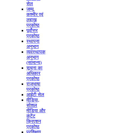
सेल
जम्मू
कश्मीर एवं
लद्दाख
प्रकोष्ठ
पूर्वोत्तर
प्रकोष्ठ
स्थापना
अनुभाग
व्यवस्थापक
अनुभाग
(सामान्य)
सूचना का
अधिकार
प्रकोष्ठ
राजभाषा
प्रकोष्ठ
आईटी सेल
मीडिया,
सोशल
मीडिया और
कंटेंट
क्रिएशन
प्रकोष्ठ
प्रशिक्षण