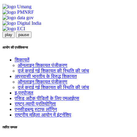
play
pause
आयोग की एप्लीकेशन्स
शिकायतें
ऑनलाइन शिकायत पंजीकरण
दर्ज कराई गई शिकायत की स्थिति की जांच
अप्रवासी भारतीय के विरुद्ध शिकायत
ऑनलाइन शिकायत पंजीकरण
दर्ज कराई गई शिकायत की स्थिति की जांच
इ-प्रपोजल
एसिड अटैक पीड़ितों के लिए एमआईएस
राष्ट्र-व्यापी प्रतियोगिता
एनसीडब्ल्यू स्टाफ लॉगिन
राष्ट्रीय महिला आयोग में इंटर्नशिप
त्वरित सम्पक