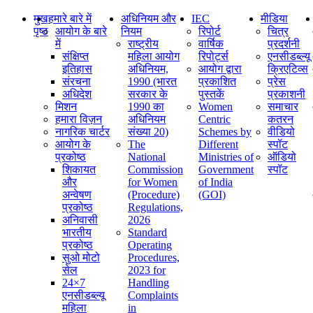
मुख
हमारे बारे में
अधिनियम और
IEC
मीडिया
पृष्ठ
आयोग के बारे
नियम
रिपोर्ट
चित्र
में
राष्ट्रीय
वार्षिक
प्रदर्शनी
संक्षिप्‍त
महिला आयोग
रिपोर्ट्स
एनसीडब्ल्यू
इतिहास
अधिनियम,
आयोग द्वारा
क्रिएटिव्स
संरचना
1990 (भारत
प्रकाशित
प्रेस
अधिदेश
सरकार के
पुस्तकें
प्रकाशनी
मिशन
1990 का
Women
समाचार
हमारा विज़न
अधिनियम
Centric
कतरन
नागरिक चार्टर
संख्या 20)
Schemes by
वीडियो
आयोग के
The
Different
स्पॉट
प्रकोष्ठ
National
Ministries of
ऑडियो
शिकायत
Commission
Government
स्पॉट
और
for Women
of India
अन्वेषण
(Procedure)
(GOI)
प्रकोष्ठ
Regulations,
अनिवासी
2026
भारतीय
Standard
प्रकोष्ठ
Operating
सुओ मोटो
Procedures,
सेल
2023 for
24×7
Handling
एनसीडब्ल्यू
Complaints
महिला
in