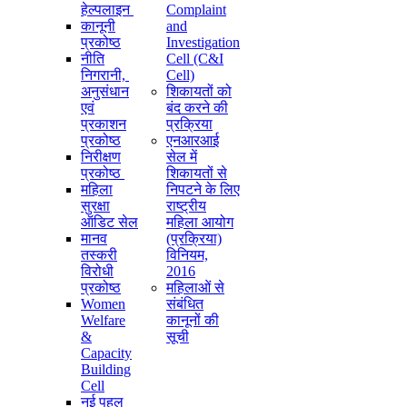
हेल्पलाइन
Complaint
कानूनी
and
प्रकोष्ठ
Investigation
नीति
Cell (C&I
निगरानी, ​​
Cell)
अनुसंधान
शिकायतों को
एवं
बंद करने की
प्रकाशन
प्रक्रिया
प्रकोष्ठ
एनआरआई
निरीक्षण
सेल में
प्रकोष्ठ
शिकायतों से
महिला
निपटने के लिए
सुरक्षा
राष्ट्रीय
ऑडिट सेल
महिला आयोग
मानव
(प्रक्रिया)
तस्करी
विनियम,
विरोधी
2016
प्रकोष्ठ
महिलाओं से
Women
संबंधित
Welfare
कानूनों की
&
सूची
Capacity
Building
Cell
नई पहल