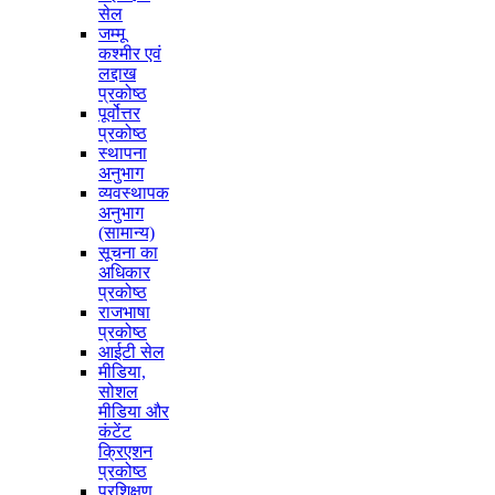
सेल
जम्मू
कश्मीर एवं
लद्दाख
प्रकोष्ठ
पूर्वोत्तर
प्रकोष्ठ
स्थापना
अनुभाग
व्यवस्थापक
अनुभाग
(सामान्य)
सूचना का
अधिकार
प्रकोष्ठ
राजभाषा
प्रकोष्ठ
आईटी सेल
मीडिया,
सोशल
मीडिया और
कंटेंट
क्रिएशन
प्रकोष्ठ
प्रशिक्षण