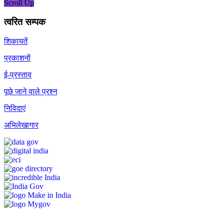
Scroll Up
त्वरित सम्पक
शिकायतें
प्रकाशनों
ई-प्रस्ताव
पूछे जाने वाले प्रश्न
निविदाएं
अभिलेखागार