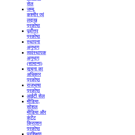
सेल
जम्मू
कश्मीर एवं
लद्दाख
प्रकोष्ठ
पूर्वोत्तर
प्रकोष्ठ
स्थापना
अनुभाग
व्यवस्थापक
अनुभाग
(सामान्य)
सूचना का
अधिकार
प्रकोष्ठ
राजभाषा
प्रकोष्ठ
आईटी सेल
मीडिया,
सोशल
मीडिया और
कंटेंट
क्रिएशन
प्रकोष्ठ
प्रशिक्षण