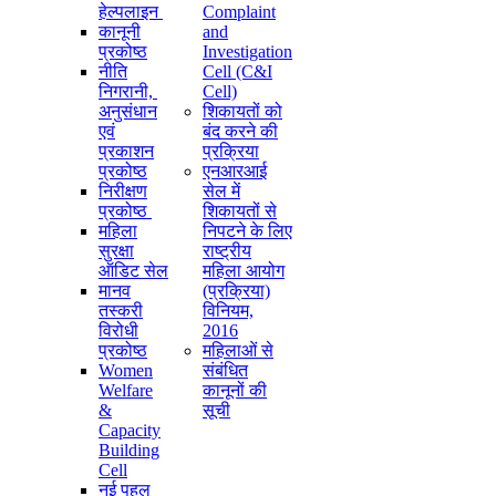
हेल्पलाइन
Complaint
कानूनी
and
प्रकोष्ठ
Investigation
नीति
Cell (C&I
निगरानी, ​​
Cell)
अनुसंधान
शिकायतों को
एवं
बंद करने की
प्रकाशन
प्रक्रिया
प्रकोष्ठ
एनआरआई
निरीक्षण
सेल में
प्रकोष्ठ
शिकायतों से
महिला
निपटने के लिए
सुरक्षा
राष्ट्रीय
ऑडिट सेल
महिला आयोग
मानव
(प्रक्रिया)
तस्करी
विनियम,
विरोधी
2016
प्रकोष्ठ
महिलाओं से
Women
संबंधित
Welfare
कानूनों की
&
सूची
Capacity
Building
Cell
नई पहल