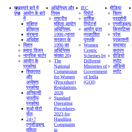
मुख
हमारे बारे में
अधिनियम और
IEC
मीडिया
पृष्ठ
आयोग के बारे
नियम
रिपोर्ट
चित्र
में
राष्ट्रीय
वार्षिक
प्रदर्शनी
संक्षिप्‍त
महिला आयोग
रिपोर्ट्स
एनसीडब्ल्यू
इतिहास
अधिनियम,
आयोग द्वारा
क्रिएटिव्स
संरचना
1990 (भारत
प्रकाशित
प्रेस
अधिदेश
सरकार के
पुस्तकें
प्रकाशनी
मिशन
1990 का
Women
समाचार
हमारा विज़न
अधिनियम
Centric
कतरन
नागरिक चार्टर
संख्या 20)
Schemes by
वीडियो
आयोग के
The
Different
स्पॉट
प्रकोष्ठ
National
Ministries of
ऑडियो
शिकायत
Commission
Government
स्पॉट
और
for Women
of India
अन्वेषण
(Procedure)
(GOI)
प्रकोष्ठ
Regulations,
अनिवासी
2026
भारतीय
Standard
प्रकोष्ठ
Operating
सुओ मोटो
Procedures,
सेल
2023 for
24×7
Handling
एनसीडब्ल्यू
Complaints
महिला
in