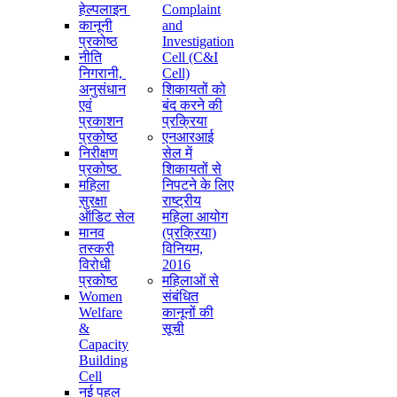
हेल्पलाइन
Complaint
कानूनी
and
प्रकोष्ठ
Investigation
नीति
Cell (C&I
निगरानी, ​​
Cell)
अनुसंधान
शिकायतों को
एवं
बंद करने की
प्रकाशन
प्रक्रिया
प्रकोष्ठ
एनआरआई
निरीक्षण
सेल में
प्रकोष्ठ
शिकायतों से
महिला
निपटने के लिए
सुरक्षा
राष्ट्रीय
ऑडिट सेल
महिला आयोग
मानव
(प्रक्रिया)
तस्करी
विनियम,
विरोधी
2016
प्रकोष्ठ
महिलाओं से
Women
संबंधित
Welfare
कानूनों की
&
सूची
Capacity
Building
Cell
नई पहल