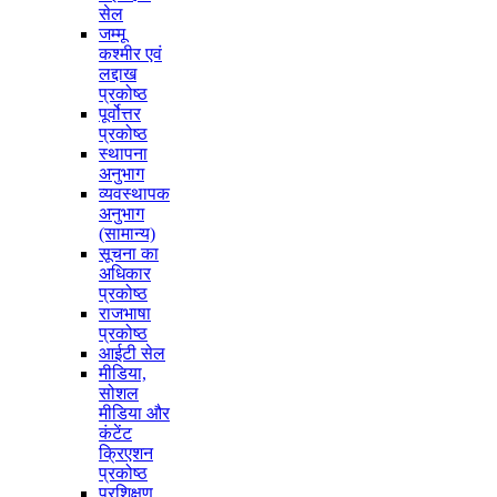
सेल
जम्मू
कश्मीर एवं
लद्दाख
प्रकोष्ठ
पूर्वोत्तर
प्रकोष्ठ
स्थापना
अनुभाग
व्यवस्थापक
अनुभाग
(सामान्य)
सूचना का
अधिकार
प्रकोष्ठ
राजभाषा
प्रकोष्ठ
आईटी सेल
मीडिया,
सोशल
मीडिया और
कंटेंट
क्रिएशन
प्रकोष्ठ
प्रशिक्षण