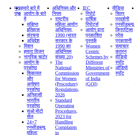
मुख
हमारे बारे में
अधिनियम और
IEC
मीडिया
पृष्ठ
आयोग के बारे
नियम
रिपोर्ट
चित्र
में
राष्ट्रीय
वार्षिक
प्रदर्शनी
संक्षिप्‍त
महिला आयोग
रिपोर्ट्स
एनसीडब्ल्यू
इतिहास
अधिनियम,
आयोग द्वारा
क्रिएटिव्स
संरचना
1990 (भारत
प्रकाशित
प्रेस
अधिदेश
सरकार के
पुस्तकें
प्रकाशनी
मिशन
1990 का
Women
समाचार
हमारा विज़न
अधिनियम
Centric
कतरन
नागरिक चार्टर
संख्या 20)
Schemes by
वीडियो
आयोग के
The
Different
स्पॉट
प्रकोष्ठ
National
Ministries of
ऑडियो
शिकायत
Commission
Government
स्पॉट
और
for Women
of India
अन्वेषण
(Procedure)
(GOI)
प्रकोष्ठ
Regulations,
अनिवासी
2026
भारतीय
Standard
प्रकोष्ठ
Operating
सुओ मोटो
Procedures,
सेल
2023 for
24×7
Handling
एनसीडब्ल्यू
Complaints
महिला
in