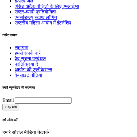
इ-प्रपोजल
एसिड अटैक पीड़ितों के लिए एमआईएस
राष्ट्र-व्यापी प्रतियोगिता
एनसीडब्ल्यू स्टाफ लॉगिन
राष्ट्रीय महिला आयोग में इंटर्नशिप
त्वरित सम्पक
सहायता
हमसे संपर्क करें
वेब सूचना प्रबंधक
प्रतिक्रिया दें
आयोग की एप्लीकेशन्स
वेबसाइट नीतियां
हमारे न्यूज़लेटर की सदस्यता
Email
हमें फॉलो करें
हमारे सोशल मीडिया नेटवर्क