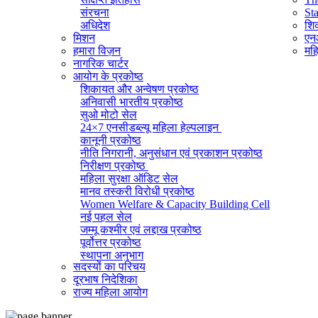
संरचना
St
अधिदेश
शिक
मिशन
एनआ
हमारा विज़न
महि
नागरिक चार्टर
आयोग के प्रकोष्ठ
शिकायत और अन्वेषण प्रकोष्ठ
अनिवासी भारतीय प्रकोष्ठ
सुओ मोटो सेल
24×7 एनसीडब्ल्यू महिला हेल्पलाइन
कानूनी प्रकोष्ठ
नीति निगरानी, ​​अनुसंधान एवं प्रकाशन प्रकोष्ठ
निरीक्षण प्रकोष्ठ
महिला सुरक्षा ऑडिट सेल
मानव तस्करी विरोधी प्रकोष्ठ
Women Welfare & Capacity Building Cell
नई पहल सेल
जम्मू कश्मीर एवं लद्दाख प्रकोष्ठ
पूर्वोत्तर प्रकोष्ठ
स्थापना अनुभाग
सदस्यों का परिचय
व्यवस्थापक अनुभाग (सामान्य)
दूरभाष निदेशिका
सूचना का अधिकार प्रकोष्ठ
राज्य महिला आयोग
राजभाषा प्रकोष्ठ
आईटी सेल