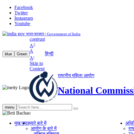
Facebook
Twitter
Instagram
Youtube
भारत सरकार | Government of India
contrast
+
A
A
हिन्दी
blue
Green
-
A
Skip to
Content
राष्ट्रीय महिला आयोग
National Commiss
Search
menu
search
मुख पृष्ठ
हमारे बारे में
अधि
आयोग के बारे में
रा
संक्षिप्‍त इतिहास
Th