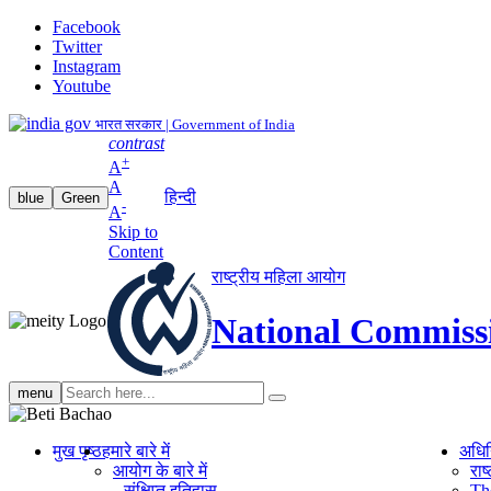
Facebook
Twitter
Instagram
Youtube
भारत सरकार | Government of India
contrast
+
A
A
हिन्दी
blue
Green
-
A
Skip to
Content
राष्ट्रीय महिला आयोग
National Commiss
Search
menu
search
मुख पृष्ठ
हमारे बारे में
अधि
आयोग के बारे में
रा
संक्षिप्‍त इतिहास
Th