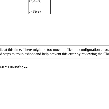
9 (Nine)
5 (Five)