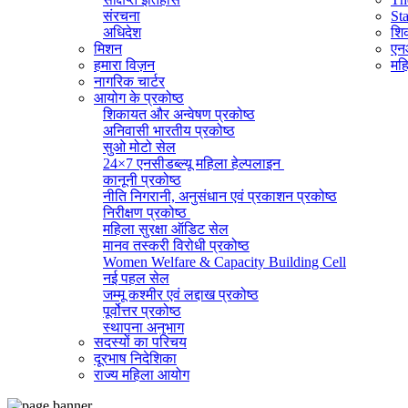
संरचना
St
अधिदेश
शिक
मिशन
एनआ
हमारा विज़न
महि
नागरिक चार्टर
आयोग के प्रकोष्ठ
शिकायत और अन्वेषण प्रकोष्ठ
अनिवासी भारतीय प्रकोष्ठ
सुओ मोटो सेल
24×7 एनसीडब्ल्यू महिला हेल्पलाइन
कानूनी प्रकोष्ठ
नीति निगरानी, ​​अनुसंधान एवं प्रकाशन प्रकोष्ठ
निरीक्षण प्रकोष्ठ
महिला सुरक्षा ऑडिट सेल
मानव तस्करी विरोधी प्रकोष्ठ
Women Welfare & Capacity Building Cell
नई पहल सेल
जम्मू कश्मीर एवं लद्दाख प्रकोष्ठ
पूर्वोत्तर प्रकोष्ठ
स्थापना अनुभाग
सदस्यों का परिचय
व्यवस्थापक अनुभाग (सामान्य)
दूरभाष निदेशिका
सूचना का अधिकार प्रकोष्ठ
राज्य महिला आयोग
राजभाषा प्रकोष्ठ
आईटी सेल