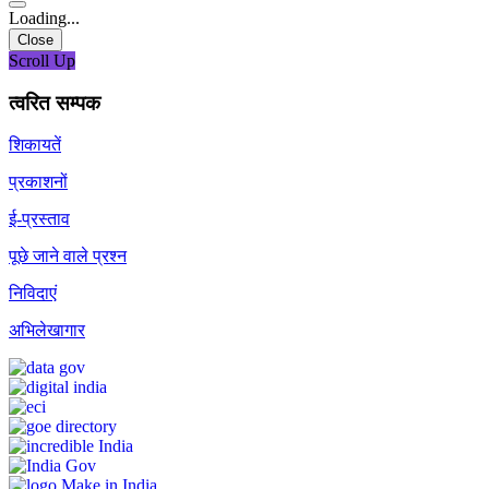
Loading...
Close
Scroll Up
त्वरित सम्पक
शिकायतें
प्रकाशनों
ई-प्रस्ताव
पूछे जाने वाले प्रश्न
निविदाएं
अभिलेखागार