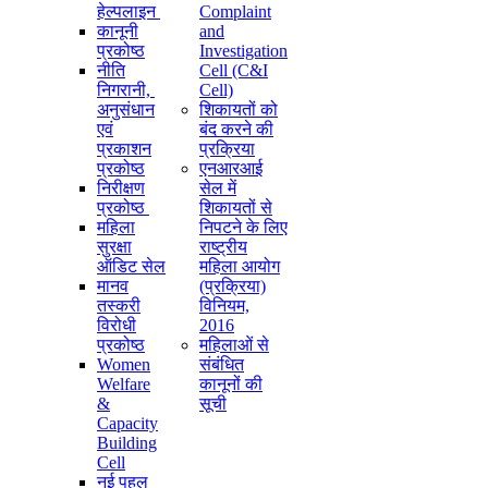
हेल्पलाइन
Complaint
कानूनी
and
प्रकोष्ठ
Investigation
नीति
Cell (C&I
निगरानी, ​​
Cell)
अनुसंधान
शिकायतों को
एवं
बंद करने की
प्रकाशन
प्रक्रिया
प्रकोष्ठ
एनआरआई
निरीक्षण
सेल में
प्रकोष्ठ
शिकायतों से
महिला
निपटने के लिए
सुरक्षा
राष्ट्रीय
ऑडिट सेल
महिला आयोग
मानव
(प्रक्रिया)
तस्करी
विनियम,
विरोधी
2016
प्रकोष्ठ
महिलाओं से
Women
संबंधित
Welfare
कानूनों की
&
सूची
Capacity
Building
Cell
नई पहल