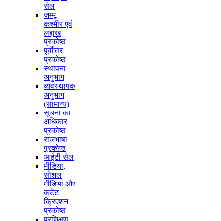
सेल
जम्मू
कश्मीर एवं
लद्दाख
प्रकोष्ठ
पूर्वोत्तर
प्रकोष्ठ
स्थापना
अनुभाग
व्यवस्थापक
अनुभाग
(सामान्य)
सूचना का
अधिकार
प्रकोष्ठ
राजभाषा
प्रकोष्ठ
आईटी सेल
मीडिया,
सोशल
मीडिया और
कंटेंट
क्रिएशन
प्रकोष्ठ
प्रशिक्षण