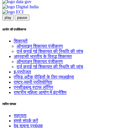
play
pause
आयोग की एप्लीकेशन्स
शिकायतें
ऑनलाइन शिकायत पंजीकरण
दर्ज कराई गई शिकायत की स्थिति की जांच
अप्रवासी भारतीय के विरुद्ध शिकायत
ऑनलाइन शिकायत पंजीकरण
दर्ज कराई गई शिकायत की स्थिति की जांच
इ-प्रपोजल
एसिड अटैक पीड़ितों के लिए एमआईएस
राष्ट्र-व्यापी प्रतियोगिता
एनसीडब्ल्यू स्टाफ लॉगिन
राष्ट्रीय महिला आयोग में इंटर्नशिप
त्वरित सम्पक
सहायता
हमसे संपर्क करें
वेब सूचना प्रबंधक