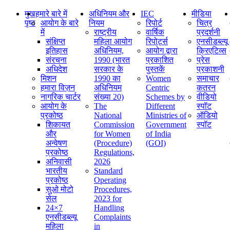
मुख
हमारे बारे में
अधिनियम और
IEC
मीडिया
पृष्ठ
आयोग के बारे
नियम
रिपोर्ट
चित्र
में
राष्ट्रीय
वार्षिक
प्रदर्शनी
संक्षिप्‍त
महिला आयोग
रिपोर्ट्स
एनसीडब्ल्यू
इतिहास
अधिनियम,
आयोग द्वारा
क्रिएटिव्स
संरचना
1990 (भारत
प्रकाशित
प्रेस
अधिदेश
सरकार के
पुस्तकें
प्रकाशनी
मिशन
1990 का
Women
समाचार
हमारा विज़न
अधिनियम
Centric
कतरन
नागरिक चार्टर
संख्या 20)
Schemes by
वीडियो
आयोग के
The
Different
स्पॉट
प्रकोष्ठ
National
Ministries of
ऑडियो
शिकायत
Commission
Government
स्पॉट
और
for Women
of India
अन्वेषण
(Procedure)
(GOI)
प्रकोष्ठ
Regulations,
अनिवासी
2026
भारतीय
Standard
प्रकोष्ठ
Operating
सुओ मोटो
Procedures,
सेल
2023 for
24×7
Handling
एनसीडब्ल्यू
Complaints
महिला
in