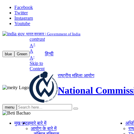
Facebook
Twitter
Instagram
Youtube
भारत सरकार | Government of India
contrast
+
A
A
हिन्दी
blue
Green
-
A
Skip to
Content
राष्ट्रीय महिला आयोग
National Commiss
Search
menu
search
मुख पृष्ठ
हमारे बारे में
अधि
आयोग के बारे में
रा
संक्षिप्‍त इतिहास
Th