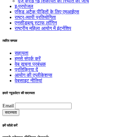
दर्ज कराई गई शिकायत की स्थिति की जांच
इ-प्रपोजल
एसिड अटैक पीड़ितों के लिए एमआईएस
राष्ट्र-व्यापी प्रतियोगिता
एनसीडब्ल्यू स्टाफ लॉगिन
राष्ट्रीय महिला आयोग में इंटर्नशिप
त्वरित सम्पक
सहायता
हमसे संपर्क करें
वेब सूचना प्रबंधक
प्रतिक्रिया दें
आयोग की एप्लीकेशन्स
वेबसाइट नीतियां
हमारे न्यूज़लेटर की सदस्यता
Email
हमें फॉलो करें