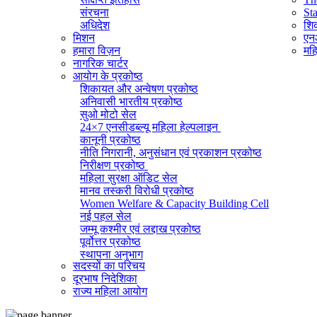
संरचना
St
अधिदेश
शिक
मिशन
एनआ
हमारा विज़न
महि
नागरिक चार्टर
आयोग के प्रकोष्ठ
शिकायत और अन्वेषण प्रकोष्ठ
अनिवासी भारतीय प्रकोष्ठ
सुओ मोटो सेल
24×7 एनसीडब्ल्यू महिला हेल्पलाइन
कानूनी प्रकोष्ठ
नीति निगरानी, ​​अनुसंधान एवं प्रकाशन प्रकोष्ठ
निरीक्षण प्रकोष्ठ
महिला सुरक्षा ऑडिट सेल
मानव तस्करी विरोधी प्रकोष्ठ
Women Welfare & Capacity Building Cell
नई पहल सेल
जम्मू कश्मीर एवं लद्दाख प्रकोष्ठ
पूर्वोत्तर प्रकोष्ठ
स्थापना अनुभाग
सदस्यों का परिचय
व्यवस्थापक अनुभाग (सामान्य)
दूरभाष निदेशिका
सूचना का अधिकार प्रकोष्ठ
राज्य महिला आयोग
राजभाषा प्रकोष्ठ
आईटी सेल