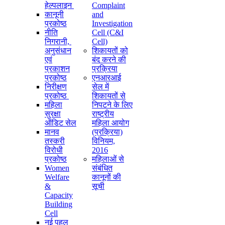
हेल्पलाइन
Complaint
कानूनी
and
प्रकोष्ठ
Investigation
नीति
Cell (C&I
निगरानी, ​​
Cell)
अनुसंधान
शिकायतों को
एवं
बंद करने की
प्रकाशन
प्रक्रिया
प्रकोष्ठ
एनआरआई
निरीक्षण
सेल में
प्रकोष्ठ
शिकायतों से
महिला
निपटने के लिए
सुरक्षा
राष्ट्रीय
ऑडिट सेल
महिला आयोग
मानव
(प्रक्रिया)
तस्करी
विनियम,
विरोधी
2016
प्रकोष्ठ
महिलाओं से
Women
संबंधित
Welfare
कानूनों की
&
सूची
Capacity
Building
Cell
नई पहल