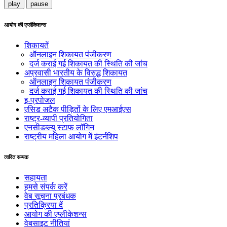
play
pause
आयोग की एप्लीकेशन्स
शिकायतें
ऑनलाइन शिकायत पंजीकरण
दर्ज कराई गई शिकायत की स्थिति की जांच
अप्रवासी भारतीय के विरुद्ध शिकायत
ऑनलाइन शिकायत पंजीकरण
दर्ज कराई गई शिकायत की स्थिति की जांच
इ-प्रपोजल
एसिड अटैक पीड़ितों के लिए एमआईएस
राष्ट्र-व्यापी प्रतियोगिता
एनसीडब्ल्यू स्टाफ लॉगिन
राष्ट्रीय महिला आयोग में इंटर्नशिप
त्वरित सम्पक
सहायता
हमसे संपर्क करें
वेब सूचना प्रबंधक
प्रतिक्रिया दें
आयोग की एप्लीकेशन्स
वेबसाइट नीतियां