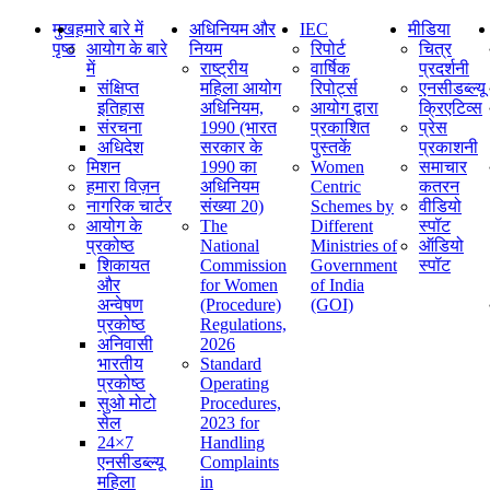
मुख
हमारे बारे में
अधिनियम और
IEC
मीडिया
पृष्ठ
आयोग के बारे
नियम
रिपोर्ट
चित्र
में
राष्ट्रीय
वार्षिक
प्रदर्शनी
संक्षिप्‍त
महिला आयोग
रिपोर्ट्स
एनसीडब्ल्यू
इतिहास
अधिनियम,
आयोग द्वारा
क्रिएटिव्स
संरचना
1990 (भारत
प्रकाशित
प्रेस
अधिदेश
सरकार के
पुस्तकें
प्रकाशनी
मिशन
1990 का
Women
समाचार
हमारा विज़न
अधिनियम
Centric
कतरन
नागरिक चार्टर
संख्या 20)
Schemes by
वीडियो
आयोग के
The
Different
स्पॉट
प्रकोष्ठ
National
Ministries of
ऑडियो
शिकायत
Commission
Government
स्पॉट
और
for Women
of India
अन्वेषण
(Procedure)
(GOI)
प्रकोष्ठ
Regulations,
अनिवासी
2026
भारतीय
Standard
प्रकोष्ठ
Operating
सुओ मोटो
Procedures,
सेल
2023 for
24×7
Handling
एनसीडब्ल्यू
Complaints
महिला
in