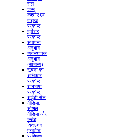
सेल
जम्मू
कश्मीर एवं
लद्दाख
प्रकोष्ठ
पूर्वोत्तर
प्रकोष्ठ
स्थापना
अनुभाग
व्यवस्थापक
अनुभाग
(सामान्य)
सूचना का
अधिकार
प्रकोष्ठ
राजभाषा
प्रकोष्ठ
आईटी सेल
मीडिया,
सोशल
मीडिया और
कंटेंट
क्रिएशन
प्रकोष्ठ
प्रशिक्षण