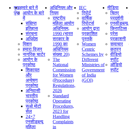
मुख
हमारे बारे में
अधिनियम और
IEC
मीडिया
पृष्ठ
आयोग के बारे
नियम
रिपोर्ट
चित्र
में
राष्ट्रीय
वार्षिक
प्रदर्शनी
संक्षिप्‍त
महिला आयोग
रिपोर्ट्स
एनसीडब्ल्यू
इतिहास
अधिनियम,
आयोग द्वारा
क्रिएटिव्स
संरचना
1990 (भारत
प्रकाशित
प्रेस
अधिदेश
सरकार के
पुस्तकें
प्रकाशनी
मिशन
1990 का
Women
समाचार
हमारा विज़न
अधिनियम
Centric
कतरन
नागरिक चार्टर
संख्या 20)
Schemes by
वीडियो
आयोग के
The
Different
स्पॉट
प्रकोष्ठ
National
Ministries of
ऑडियो
शिकायत
Commission
Government
स्पॉट
और
for Women
of India
अन्वेषण
(Procedure)
(GOI)
प्रकोष्ठ
Regulations,
अनिवासी
2026
भारतीय
Standard
प्रकोष्ठ
Operating
सुओ मोटो
Procedures,
सेल
2023 for
24×7
Handling
एनसीडब्ल्यू
Complaints
महिला
in