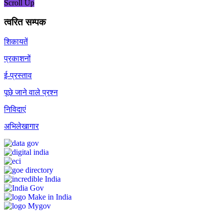
Scroll Up
त्वरित सम्पक
शिकायतें
प्रकाशनों
ई-प्रस्ताव
पूछे जाने वाले प्रश्न
निविदाएं
अभिलेखागार