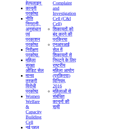
हेल्पलाइन
Complaint
कानूनी
and
प्रकोष्ठ
Investigation
नीति
Cell (C&I
निगरानी, ​​
Cell)
अनुसंधान
शिकायतों को
एवं
बंद करने की
प्रकाशन
प्रक्रिया
प्रकोष्ठ
एनआरआई
निरीक्षण
सेल में
प्रकोष्ठ
शिकायतों से
महिला
निपटने के लिए
सुरक्षा
राष्ट्रीय
ऑडिट सेल
महिला आयोग
मानव
(प्रक्रिया)
तस्करी
विनियम,
विरोधी
2016
प्रकोष्ठ
महिलाओं से
Women
संबंधित
Welfare
कानूनों की
&
सूची
Capacity
Building
Cell
नई पहल