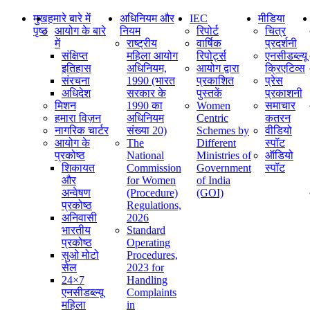
मुख
हमारे बारे में
अधिनियम और
IEC
मीडिया
पृष्ठ
आयोग के बारे
नियम
रिपोर्ट
चित्र
में
राष्ट्रीय
वार्षिक
प्रदर्शनी
संक्षिप्‍त
महिला आयोग
रिपोर्ट्स
एनसीडब्ल्यू
इतिहास
अधिनियम,
आयोग द्वारा
क्रिएटिव्स
संरचना
1990 (भारत
प्रकाशित
प्रेस
अधिदेश
सरकार के
पुस्तकें
प्रकाशनी
मिशन
1990 का
Women
समाचार
हमारा विज़न
अधिनियम
Centric
कतरन
नागरिक चार्टर
संख्या 20)
Schemes by
वीडियो
आयोग के
The
Different
स्पॉट
प्रकोष्ठ
National
Ministries of
ऑडियो
शिकायत
Commission
Government
स्पॉट
और
for Women
of India
अन्वेषण
(Procedure)
(GOI)
प्रकोष्ठ
Regulations,
अनिवासी
2026
भारतीय
Standard
प्रकोष्ठ
Operating
सुओ मोटो
Procedures,
सेल
2023 for
24×7
Handling
एनसीडब्ल्यू
Complaints
महिला
in