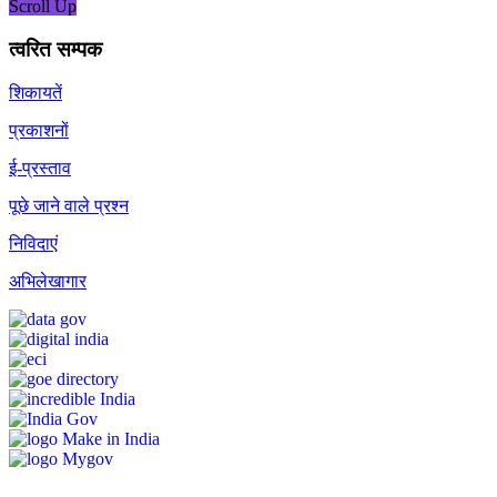
Scroll Up
त्वरित सम्पक
शिकायतें
प्रकाशनों
ई-प्रस्ताव
पूछे जाने वाले प्रश्न
निविदाएं
अभिलेखागार