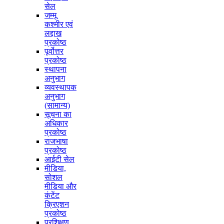
सेल
जम्मू
कश्मीर एवं
लद्दाख
प्रकोष्ठ
पूर्वोत्तर
प्रकोष्ठ
स्थापना
अनुभाग
व्यवस्थापक
अनुभाग
(सामान्य)
सूचना का
अधिकार
प्रकोष्ठ
राजभाषा
प्रकोष्ठ
आईटी सेल
मीडिया,
सोशल
मीडिया और
कंटेंट
क्रिएशन
प्रकोष्ठ
प्रशिक्षण