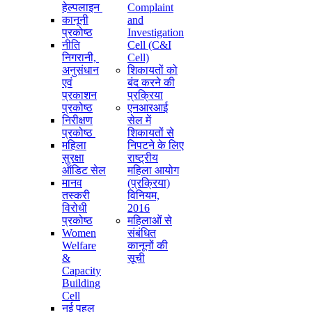
हेल्पलाइन
Complaint
कानूनी
and
प्रकोष्ठ
Investigation
नीति
Cell (C&I
निगरानी, ​​
Cell)
अनुसंधान
शिकायतों को
एवं
बंद करने की
प्रकाशन
प्रक्रिया
प्रकोष्ठ
एनआरआई
निरीक्षण
सेल में
प्रकोष्ठ
शिकायतों से
महिला
निपटने के लिए
सुरक्षा
राष्ट्रीय
ऑडिट सेल
महिला आयोग
मानव
(प्रक्रिया)
तस्करी
विनियम,
विरोधी
2016
प्रकोष्ठ
महिलाओं से
Women
संबंधित
Welfare
कानूनों की
&
सूची
Capacity
Building
Cell
नई पहल