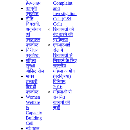
हेल्पलाइन
Complaint
कानूनी
and
प्रकोष्ठ
Investigation
नीति
Cell (C&I
निगरानी, ​​
Cell)
अनुसंधान
शिकायतों को
एवं
बंद करने की
प्रकाशन
प्रक्रिया
प्रकोष्ठ
एनआरआई
निरीक्षण
सेल में
प्रकोष्ठ
शिकायतों से
महिला
निपटने के लिए
सुरक्षा
राष्ट्रीय
ऑडिट सेल
महिला आयोग
मानव
(प्रक्रिया)
तस्करी
विनियम,
विरोधी
2016
प्रकोष्ठ
महिलाओं से
Women
संबंधित
Welfare
कानूनों की
&
सूची
Capacity
Building
Cell
नई पहल