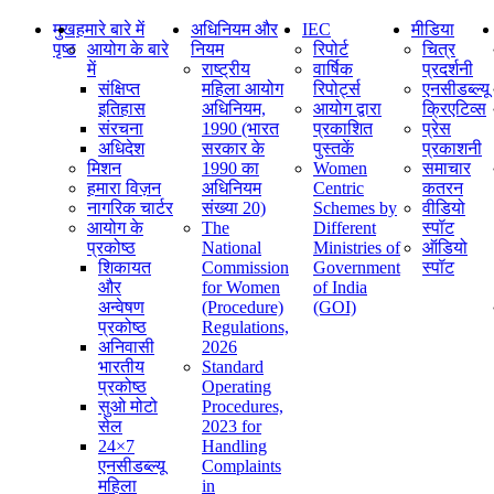
मुख
हमारे बारे में
अधिनियम और
IEC
मीडिया
पृष्ठ
आयोग के बारे
नियम
रिपोर्ट
चित्र
में
राष्ट्रीय
वार्षिक
प्रदर्शनी
संक्षिप्‍त
महिला आयोग
रिपोर्ट्स
एनसीडब्ल्यू
इतिहास
अधिनियम,
आयोग द्वारा
क्रिएटिव्स
संरचना
1990 (भारत
प्रकाशित
प्रेस
अधिदेश
सरकार के
पुस्तकें
प्रकाशनी
मिशन
1990 का
Women
समाचार
हमारा विज़न
अधिनियम
Centric
कतरन
नागरिक चार्टर
संख्या 20)
Schemes by
वीडियो
आयोग के
The
Different
स्पॉट
प्रकोष्ठ
National
Ministries of
ऑडियो
शिकायत
Commission
Government
स्पॉट
और
for Women
of India
अन्वेषण
(Procedure)
(GOI)
प्रकोष्ठ
Regulations,
अनिवासी
2026
भारतीय
Standard
प्रकोष्ठ
Operating
सुओ मोटो
Procedures,
सेल
2023 for
24×7
Handling
एनसीडब्ल्यू
Complaints
महिला
in