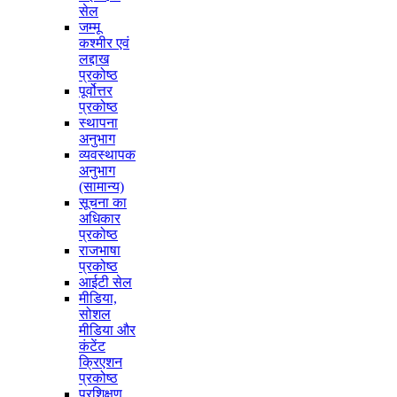
सेल
जम्मू
कश्मीर एवं
लद्दाख
प्रकोष्ठ
पूर्वोत्तर
प्रकोष्ठ
स्थापना
अनुभाग
व्यवस्थापक
अनुभाग
(सामान्य)
सूचना का
अधिकार
प्रकोष्ठ
राजभाषा
प्रकोष्ठ
आईटी सेल
मीडिया,
सोशल
मीडिया और
कंटेंट
क्रिएशन
प्रकोष्ठ
प्रशिक्षण