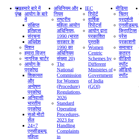
मुख
हमारे बारे में
अधिनियम और
IEC
मीडिया
पृष्ठ
आयोग के बारे
नियम
रिपोर्ट
चित्र
में
राष्ट्रीय
वार्षिक
प्रदर्शनी
संक्षिप्‍त
महिला आयोग
रिपोर्ट्स
एनसीडब्ल्यू
इतिहास
अधिनियम,
आयोग द्वारा
क्रिएटिव्स
संरचना
1990 (भारत
प्रकाशित
प्रेस
अधिदेश
सरकार के
पुस्तकें
प्रकाशनी
मिशन
1990 का
Women
समाचार
हमारा विज़न
अधिनियम
Centric
कतरन
नागरिक चार्टर
संख्या 20)
Schemes by
वीडियो
आयोग के
The
Different
स्पॉट
प्रकोष्ठ
National
Ministries of
ऑडियो
शिकायत
Commission
Government
स्पॉट
और
for Women
of India
अन्वेषण
(Procedure)
(GOI)
प्रकोष्ठ
Regulations,
अनिवासी
2026
भारतीय
Standard
प्रकोष्ठ
Operating
सुओ मोटो
Procedures,
सेल
2023 for
24×7
Handling
एनसीडब्ल्यू
Complaints
महिला
in