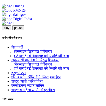
play
pause
आयोग की एप्लीकेशन्स
शिकायतें
ऑनलाइन शिकायत पंजीकरण
दर्ज कराई गई शिकायत की स्थिति की जांच
अप्रवासी भारतीय के विरुद्ध शिकायत
ऑनलाइन शिकायत पंजीकरण
दर्ज कराई गई शिकायत की स्थिति की जांच
इ-प्रपोजल
एसिड अटैक पीड़ितों के लिए एमआईएस
राष्ट्र-व्यापी प्रतियोगिता
एनसीडब्ल्यू स्टाफ लॉगिन
राष्ट्रीय महिला आयोग में इंटर्नशिप
त्वरित सम्पक