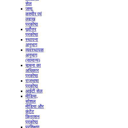
सेल
जम्मू
कश्मीर एवं
लद्दाख
प्रकोष्ठ
पूर्वोत्तर
प्रकोष्ठ
स्थापना
अनुभाग
व्यवस्थापक
अनुभाग
(सामान्य)
सूचना का
अधिकार
प्रकोष्ठ
राजभाषा
प्रकोष्ठ
आईटी सेल
मीडिया,
सोशल
मीडिया और
कंटेंट
क्रिएशन
प्रकोष्ठ
प्रशिक्षण