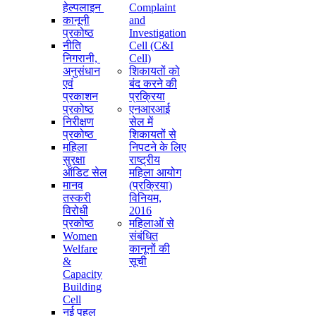
हेल्पलाइन
Complaint
कानूनी
and
प्रकोष्ठ
Investigation
नीति
Cell (C&I
निगरानी, ​​
Cell)
अनुसंधान
शिकायतों को
एवं
बंद करने की
प्रकाशन
प्रक्रिया
प्रकोष्ठ
एनआरआई
निरीक्षण
सेल में
प्रकोष्ठ
शिकायतों से
महिला
निपटने के लिए
सुरक्षा
राष्ट्रीय
ऑडिट सेल
महिला आयोग
मानव
(प्रक्रिया)
तस्करी
विनियम,
विरोधी
2016
प्रकोष्ठ
महिलाओं से
Women
संबंधित
Welfare
कानूनों की
&
सूची
Capacity
Building
Cell
नई पहल