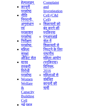
हेल्पलाइन
Complaint
कानूनी
and
प्रकोष्ठ
Investigation
नीति
Cell (C&I
निगरानी, ​​
Cell)
अनुसंधान
शिकायतों को
एवं
बंद करने की
प्रकाशन
प्रक्रिया
प्रकोष्ठ
एनआरआई
निरीक्षण
सेल में
प्रकोष्ठ
शिकायतों से
महिला
निपटने के लिए
सुरक्षा
राष्ट्रीय
ऑडिट सेल
महिला आयोग
मानव
(प्रक्रिया)
तस्करी
विनियम,
विरोधी
2016
प्रकोष्ठ
महिलाओं से
Women
संबंधित
Welfare
कानूनों की
&
सूची
Capacity
Building
Cell
नई पहल