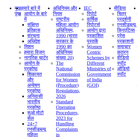
मुख
हमारे बारे में
अधिनियम और
IEC
मीडिया
पृष्ठ
आयोग के बारे
नियम
रिपोर्ट
चित्र
में
राष्ट्रीय
वार्षिक
प्रदर्शनी
संक्षिप्‍त
महिला आयोग
रिपोर्ट्स
एनसीडब्ल्यू
इतिहास
अधिनियम,
आयोग द्वारा
क्रिएटिव्स
संरचना
1990 (भारत
प्रकाशित
प्रेस
अधिदेश
सरकार के
पुस्तकें
प्रकाशनी
मिशन
1990 का
Women
समाचार
हमारा विज़न
अधिनियम
Centric
कतरन
नागरिक चार्टर
संख्या 20)
Schemes by
वीडियो
आयोग के
The
Different
स्पॉट
प्रकोष्ठ
National
Ministries of
ऑडियो
शिकायत
Commission
Government
स्पॉट
और
for Women
of India
अन्वेषण
(Procedure)
(GOI)
प्रकोष्ठ
Regulations,
अनिवासी
2026
भारतीय
Standard
प्रकोष्ठ
Operating
सुओ मोटो
Procedures,
सेल
2023 for
24×7
Handling
एनसीडब्ल्यू
Complaints
महिला
in