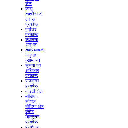
सेल
जम्मू
कश्मीर एवं
लद्दाख
प्रकोष्ठ
पूर्वोत्तर
प्रकोष्ठ
स्थापना
अनुभाग
व्यवस्थापक
अनुभाग
(सामान्य)
सूचना का
अधिकार
प्रकोष्ठ
राजभाषा
प्रकोष्ठ
आईटी सेल
मीडिया,
सोशल
मीडिया और
कंटेंट
क्रिएशन
प्रकोष्ठ
प्रशिक्षण