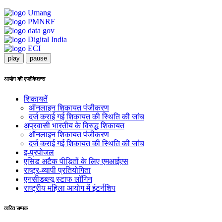
play
pause
आयोग की एप्लीकेशन्स
शिकायतें
ऑनलाइन शिकायत पंजीकरण
दर्ज कराई गई शिकायत की स्थिति की जांच
अप्रवासी भारतीय के विरुद्ध शिकायत
ऑनलाइन शिकायत पंजीकरण
दर्ज कराई गई शिकायत की स्थिति की जांच
इ-प्रपोजल
एसिड अटैक पीड़ितों के लिए एमआईएस
राष्ट्र-व्यापी प्रतियोगिता
एनसीडब्ल्यू स्टाफ लॉगिन
राष्ट्रीय महिला आयोग में इंटर्नशिप
त्वरित सम्पक