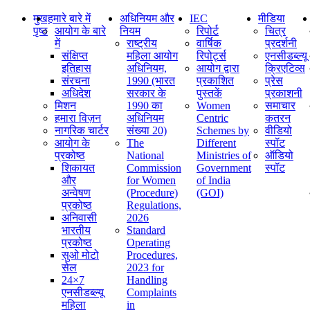
मुख
हमारे बारे में
अधिनियम और
IEC
मीडिया
पृष्ठ
आयोग के बारे
नियम
रिपोर्ट
चित्र
में
राष्ट्रीय
वार्षिक
प्रदर्शनी
संक्षिप्‍त
महिला आयोग
रिपोर्ट्स
एनसीडब्ल्यू
इतिहास
अधिनियम,
आयोग द्वारा
क्रिएटिव्स
संरचना
1990 (भारत
प्रकाशित
प्रेस
अधिदेश
सरकार के
पुस्तकें
प्रकाशनी
मिशन
1990 का
Women
समाचार
हमारा विज़न
अधिनियम
Centric
कतरन
नागरिक चार्टर
संख्या 20)
Schemes by
वीडियो
आयोग के
The
Different
स्पॉट
प्रकोष्ठ
National
Ministries of
ऑडियो
शिकायत
Commission
Government
स्पॉट
और
for Women
of India
अन्वेषण
(Procedure)
(GOI)
प्रकोष्ठ
Regulations,
अनिवासी
2026
भारतीय
Standard
प्रकोष्ठ
Operating
सुओ मोटो
Procedures,
सेल
2023 for
24×7
Handling
एनसीडब्ल्यू
Complaints
महिला
in