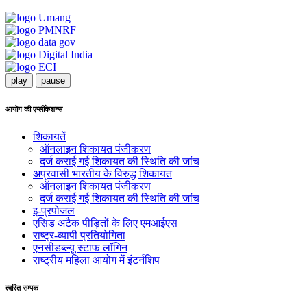
play
pause
आयोग की एप्लीकेशन्स
शिकायतें
ऑनलाइन शिकायत पंजीकरण
दर्ज कराई गई शिकायत की स्थिति की जांच
अप्रवासी भारतीय के विरुद्ध शिकायत
ऑनलाइन शिकायत पंजीकरण
दर्ज कराई गई शिकायत की स्थिति की जांच
इ-प्रपोजल
एसिड अटैक पीड़ितों के लिए एमआईएस
राष्ट्र-व्यापी प्रतियोगिता
एनसीडब्ल्यू स्टाफ लॉगिन
राष्ट्रीय महिला आयोग में इंटर्नशिप
त्वरित सम्पक