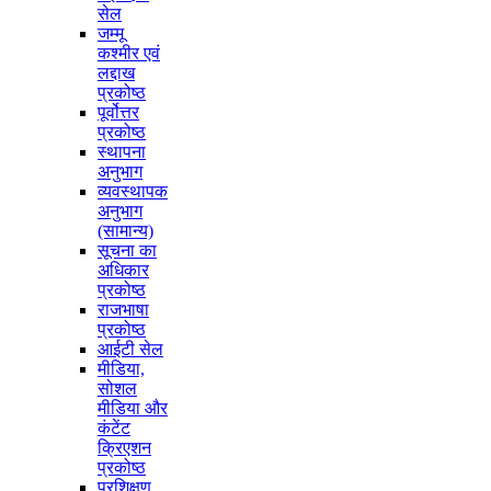
सेल
जम्मू
कश्मीर एवं
लद्दाख
प्रकोष्ठ
पूर्वोत्तर
प्रकोष्ठ
स्थापना
अनुभाग
व्यवस्थापक
अनुभाग
(सामान्य)
सूचना का
अधिकार
प्रकोष्ठ
राजभाषा
प्रकोष्ठ
आईटी सेल
मीडिया,
सोशल
मीडिया और
कंटेंट
क्रिएशन
प्रकोष्ठ
प्रशिक्षण