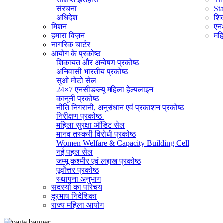
संरचना
St
अधिदेश
शिक
मिशन
एनआ
हमारा विज़न
महि
नागरिक चार्टर
आयोग के प्रकोष्ठ
शिकायत और अन्वेषण प्रकोष्ठ
अनिवासी भारतीय प्रकोष्ठ
सुओ मोटो सेल
24×7 एनसीडब्ल्यू महिला हेल्पलाइन
कानूनी प्रकोष्ठ
नीति निगरानी, ​​अनुसंधान एवं प्रकाशन प्रकोष्ठ
निरीक्षण प्रकोष्ठ
महिला सुरक्षा ऑडिट सेल
मानव तस्करी विरोधी प्रकोष्ठ
Women Welfare & Capacity Building Cell
नई पहल सेल
जम्मू कश्मीर एवं लद्दाख प्रकोष्ठ
पूर्वोत्तर प्रकोष्ठ
स्थापना अनुभाग
सदस्यों का परिचय
व्यवस्थापक अनुभाग (सामान्य)
दूरभाष निदेशिका
सूचना का अधिकार प्रकोष्ठ
राज्य महिला आयोग
राजभाषा प्रकोष्ठ
आईटी सेल