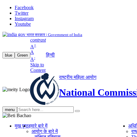
Facebook
Twitter
Instagram
Youtube
भारत सरकार | Government of India
contrast
+
A
A
हिन्दी
blue
Green
-
A
Skip to
Content
राष्ट्रीय महिला आयोग
National Commiss
Search
menu
search
मुख पृष्ठ
हमारे बारे में
अधि
आयोग के बारे में
रा
संक्षिप्‍त इतिहास
Th