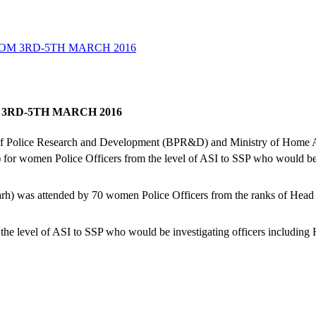
OM 3RD-5TH MARCH 2016
 3RD-5TH MARCH 2016
of Police Research and Development (BPR&D) and Ministry of Home A
)
for women Police Officers from the level of ASI to SSP who would be i
h) was attended by 70 women Police Officers from the ranks of Head 
e level of ASI to SSP who would be investigating officers including H