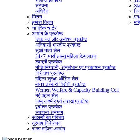
संरचना
St
अधिदेश
शिक
मिशन
एनआ
हमारा विज़न
महि
नागरिक चार्टर
आयोग के प्रकोष्ठ
शिकायत और अन्वेषण प्रकोष्ठ
अनिवासी भारतीय प्रकोष्ठ
सुओ मोटो सेल
24×7 एनसीडब्ल्यू महिला हेल्पलाइन
कानूनी प्रकोष्ठ
नीति निगरानी, ​​अनुसंधान एवं प्रकाशन प्रकोष्ठ
निरीक्षण प्रकोष्ठ
महिला सुरक्षा ऑडिट सेल
मानव तस्करी विरोधी प्रकोष्ठ
Women Welfare & Capacity Building Cell
नई पहल सेल
जम्मू कश्मीर एवं लद्दाख प्रकोष्ठ
पूर्वोत्तर प्रकोष्ठ
स्थापना अनुभाग
सदस्यों का परिचय
व्यवस्थापक अनुभाग (सामान्य)
दूरभाष निदेशिका
सूचना का अधिकार प्रकोष्ठ
राज्य महिला आयोग
राजभाषा प्रकोष्ठ
आईटी सेल