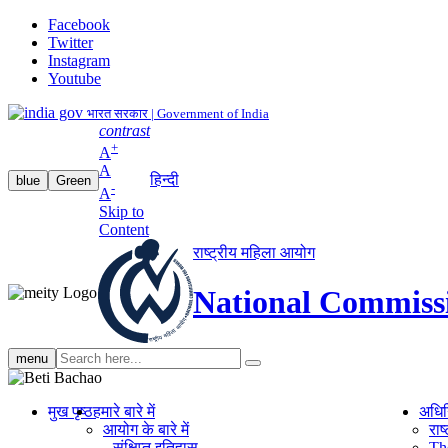
Facebook
Twitter
Instagram
Youtube
भारत सरकार | Government of India
contrast
+
A
A
हिन्दी
blue
Green
-
A
Skip to
Content
राष्ट्रीय महिला आयोग
National Commiss
Search
menu
search
मुख पृष्ठ
हमारे बारे में
अधि
आयोग के बारे में
रा
संक्षिप्‍त इतिहास
Th