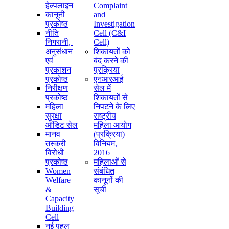
हेल्पलाइन
Complaint
कानूनी
and
प्रकोष्ठ
Investigation
नीति
Cell (C&I
निगरानी, ​​
Cell)
अनुसंधान
शिकायतों को
एवं
बंद करने की
प्रकाशन
प्रक्रिया
प्रकोष्ठ
एनआरआई
निरीक्षण
सेल में
प्रकोष्ठ
शिकायतों से
महिला
निपटने के लिए
सुरक्षा
राष्ट्रीय
ऑडिट सेल
महिला आयोग
मानव
(प्रक्रिया)
तस्करी
विनियम,
विरोधी
2016
प्रकोष्ठ
महिलाओं से
Women
संबंधित
Welfare
कानूनों की
&
सूची
Capacity
Building
Cell
नई पहल