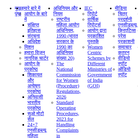
मुख
हमारे बारे में
अधिनियम और
IEC
मीडिया
पृष्ठ
आयोग के बारे
नियम
रिपोर्ट
चित्र
में
राष्ट्रीय
वार्षिक
प्रदर्शनी
संक्षिप्‍त
महिला आयोग
रिपोर्ट्स
एनसीडब्ल्यू
इतिहास
अधिनियम,
आयोग द्वारा
क्रिएटिव्स
संरचना
1990 (भारत
प्रकाशित
प्रेस
अधिदेश
सरकार के
पुस्तकें
प्रकाशनी
मिशन
1990 का
Women
समाचार
हमारा विज़न
अधिनियम
Centric
कतरन
नागरिक चार्टर
संख्या 20)
Schemes by
वीडियो
आयोग के
The
Different
स्पॉट
प्रकोष्ठ
National
Ministries of
ऑडियो
शिकायत
Commission
Government
स्पॉट
और
for Women
of India
अन्वेषण
(Procedure)
(GOI)
प्रकोष्ठ
Regulations,
अनिवासी
2026
भारतीय
Standard
प्रकोष्ठ
Operating
सुओ मोटो
Procedures,
सेल
2023 for
24×7
Handling
एनसीडब्ल्यू
Complaints
महिला
in