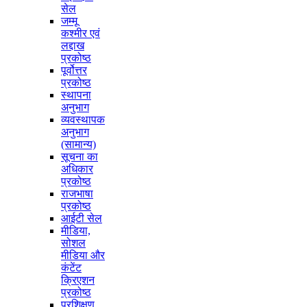
सेल
जम्मू
कश्मीर एवं
लद्दाख
प्रकोष्ठ
पूर्वोत्तर
प्रकोष्ठ
स्थापना
अनुभाग
व्यवस्थापक
अनुभाग
(सामान्य)
सूचना का
अधिकार
प्रकोष्ठ
राजभाषा
प्रकोष्ठ
आईटी सेल
मीडिया,
सोशल
मीडिया और
कंटेंट
क्रिएशन
प्रकोष्ठ
प्रशिक्षण